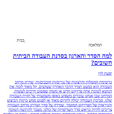
בבית
המלאכה
למה הסדר והארגון בסדנת העבודה הביתית
חשובים?
יפעת לוין
ברשימת המטלות והרצונות של נגרים/ות חובבים/ות, שדרוג מרחב
העבודה הוא כמעט תמיד הדבר האחרון שעושים. קל מאוד לזנוח את
הנושא לטובת איזה פרויקט חדש או משהו שפשוט חייבים לעשות.
המרחב שבו אנחנו עובדים משפיע באופן משמעותי על חווית העבודה
שלנו. סביבת העבודה יכולה לתרום מאוד או לפגוע ממש ברמת הביצוע
והניראות של הפרויקט המוגמר. שמירה על סדר ושדרוג מרחב העבודה
צריכים להיות בראש סדר העדיפויות של כולנו. מעבר להרגשה הטובה