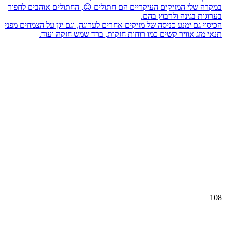
במקרה שלי המזיקים העיקריים הם חתולים 😊, החתולים אוהבים לחפור
בערוגות בגינה ולרבוץ בהם.
הכיסוי גם ימנע כניסה של מזיקים אחרים לערוגה, וגם יגן על הצמחים מפני
תנאי מזג אוויר קשים כמו רוחות חזקות, ברד שמש חזקה ועוד.
108