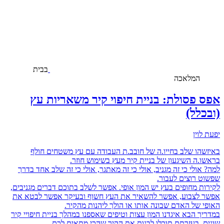
בבית
המלאכה
אפס פסולת: בניית חיפוי קיר משאריות עץ
(ובכלל)
יפעת לוין
באיזשהו שלב בחייו.ה של חובב.ת העבודה עם עץ משטחים חולף
בראשו.ה השיגעון של בניית קיר מעץ בשימוש חוזר.
למה? אולי כי זה מגניב, אולי כי זה מאתגר, אולי כי זה שלב אחד בדרך
שפשוט רוצים לעבור.
לקירות מחופים בעץ יש המון אופי. אפשר לשלב בתוכם דברים מגניבים,
אפשר לצבוע, אפשר להשאיר את העץ חשוף ובעיקר אפשר לבטא את
האופי של האדם שבונה אותו או הולך ליהנות מהקיר.
במדריך הבא איגדנו המון עצות וטיפים שאספנו במהלך בניית חיפויי קיר
שונים, בעזרתם תוכלו לבנות את הקיר שהכי מתאים לכם.