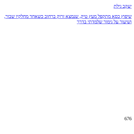
יעקב גילת
שיפוץ כסא מתקפל מעץ טיק, שנמצא זרוק ברחוב כשאחד מחלקיו שבור,
ושיעור על גימור שלמדתי בדרך
676