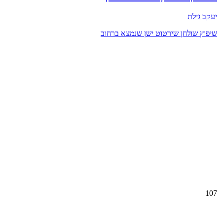
יעקב גילת
שיפוץ שולחן שירטוט ישן שנמצא ברחוב
107