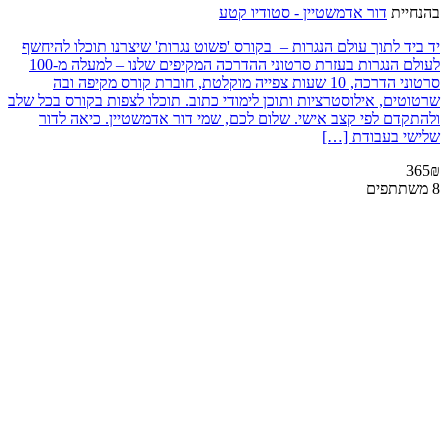
בהנחיית
דור אדמשטיין - סטודיו קטע
יד ביד לתוך עולם הנגרות – בקורס 'פשוט נגרות' שיצרנו תוכלו להיחשף
לעולם הנגרות בעזרת סרטוני ההדרכה המקיפים שלנו – למעלה מ-100
סרטוני הדרכה, 10 שעות צפייה מוקלטת, חוברת קורס מקיפה ובה
שרטוטים, אילוסטרציות ותוכן לימודי כתוב. תוכלו לצפות בקורס בכל שלב
ולהתקדם לפי קצב אישי. שלום לכם, שמי דור אדמשטיין. כיאה לדור
שלישי בעבודת […]
365₪
8 משתתפים