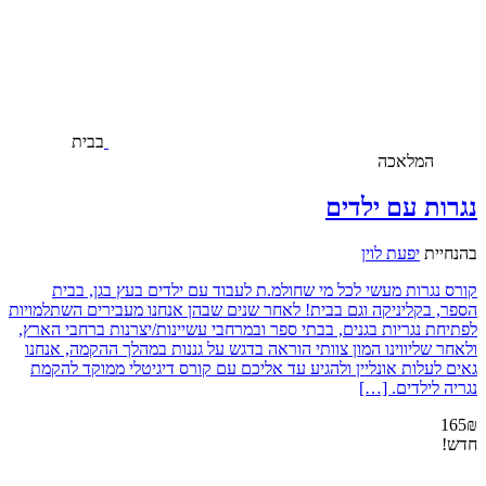
בבית
המלאכה
נגרות עם ילדים
בהנחיית
יפעת לוין
קורס נגרות מעשי לכל מי שחולמ.ת לעבוד עם ילדים בעץ בגן, בבית
הספר, בקליניקה וגם בבית! לאחר שנים שבהן אנחנו מעבירים השתלמויות
לפתיחת נגריות בגנים, בבתי ספר ובמרחבי עשיינות/יצרנות ברחבי הארץ,
ולאחר שליווינו המון צוותי הוראה בדגש על גננות במהלך ההקמה, אנחנו
גאים לעלות אונליין ולהגיע עד אליכם עם קורס דיגיטלי ממוקד להקמת
נגריה לילדים. […]
165₪
חדש!