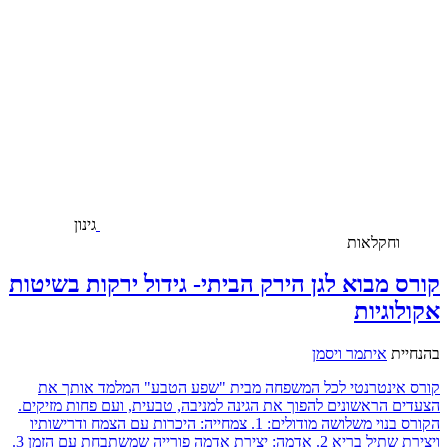
גינון
וחקלאות
קורס מבוא לגן הירק הביתי- גידול ירקות בשיטות
אקולוגיות
בהנחיית
איתמר ויסמן
קורס אינטרנטי לכל המשפחה מבית "שפע הטבע" המלמד אותך את
הצעדים הראשונים להפוך את הגינה למניבה, טבעית, ועם פחות מזיקים.
הקורס בנוי משלושה מודולים: 1. צמחייה: היכרות עם הצמח ודרישותיו
ויצירת שתיל בריא 2. אדמה: יצירת אדמה פורייה שמשתבחת עם הזמן 3.