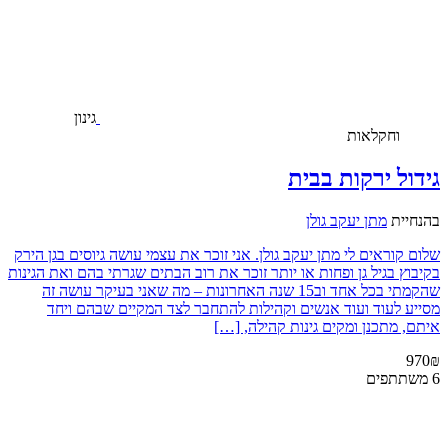
גינון
וחקלאות
גידול ירקות בבית
בהנחיית
מתן יעקב גולן
שלום קוראים לי מתן יעקב גולן. אני זוכר את עצמי עושה גיוסים בגן הירק
בקיבוץ בגיל גן ופחות או יותר זוכר את רוב הבתים שגרתי בהם ואת הגינות
שהקמתי בכל אחד וב15 שנה האחרונות – מה שאני בעיקר עושה זה
מסייע לעוד ועוד אנשים וקהילות להתחבר לצד המקיים שבהם ויחד
איתם, מתכנן ומקים גינות קהילה, […]
970₪
6 משתתפים