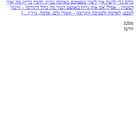
כלים כדי לדעת איך ליצור בעצמכם באדמה בבית להבין בדיוק מה ואיך
לעשות – אפילו אם אתן גרות באמצע העיר מה כולל הקורס? – חיבור
לטבע, לאדמה ולסביבה הקרובה – חומרי גלם- אדמה, נייר […]
320₪
חדש!