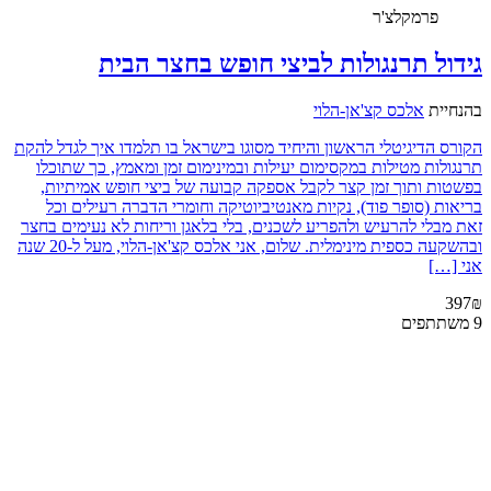
פרמקלצ'ר
גידול תרנגולות לביצי חופש בחצר הבית
בהנחיית
אלכס קצ'אן-הלוי
הקורס הדיגיטלי הראשון והיחיד מסוגו בישראל בו תלמדו איך לגדל להקת
תרנגולות מטילות במקסימום יעילות ובמינימום זמן ומאמץ, כך שתוכלו
בפשטות ותוך זמן קצר לקבל אספקה קבועה של ביצי חופש אמיתיות,
בריאות (סופר פוד), נקיות מאנטיביוטיקה וחומרי הדברה רעילים וכל
זאת מבלי להרעיש ולהפריע לשכנים, בלי בלאגן וריחות לא נעימים בחצר
ובהשקעה כספית מינימלית. שלום, אני אלכס קצ'אן-הלוי, מעל ל-20 שנה
אני […]
397₪
9 משתתפים