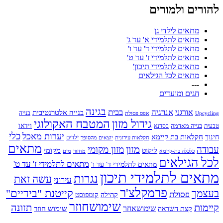
להורים ולמורים
מתאים לילדי גן
מתאים לתלמידי א' עד ג'
מתאים לתלמידי ד' עד ו'
מתאים לתלמידי ז' עד ט'
מתאים לתלמידי תיכון'
מתאים לכל הגילאים
---
חגים ומועדים
בגינה
אנרגיה
בבית
אורגני
בנייה אלטרנטיבית
בנייה
Upcycling
אפס פסולת
גידול מזון
המטבח האקולוגי
בנייה מאדמה
וידאו
טבעית
בסדנא
כלי
יערות מאכל
חקלאות בת קיימא
חינוך
יוצאים מהסופר
ילדים
חקלאות עירונית
מתאים
מזון
עבודה
מזון מקומי
ליקוט
מקומי
כלכלה בת-קיימא
מחזור
מים
לכל הגילאים
מתאים לתלמידי ז' עד ט'
מתאים לתלמידי ד' עד ו'
מתאים לתלמידי תיכון
נגרות
עשה זאת
עירוני
פרמקלצ'ר
קייטנת "בידיים"
בעצמך
פסולת
קומפוסט
קהילה
שימושחוזר
קיימות
תזונה
שימושאחר
שימוש חוזר
קצת השראה