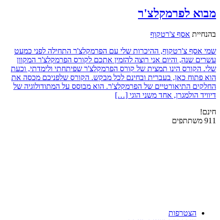
מבוא לפרמקלצ'ר
בהנחיית
אסף צ'רטקוף
שמי אסף צ'רטקוף, ההיכרות שלי עם הפרמקלצ'ר התחילה לפני כמעט
עשרים שנה, והיום אני רוצה להזמין אתכם לקורס הפרמקלצ'ר המקוון
שלי. הקורס הינו תמצית של קורס הפרמקלצ'ר שפיתחתי ולימדתי, וכעת
הוא פתוח כאן, בעברית ובחינם לכל מבקש. הקורס שלפניכם מכסה את
החלקים התיאורטיים של הפרמקלצ'ר. הוא מבוסס על המתודולוגיה של
דיוויד הולמגרן, אחד משני הוגי […]
חינם!
911 משתתפים
הצטרפות