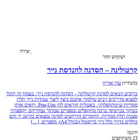
יצירה
ושימוש חוזר
קרטולינה – הסדנה להנדסת נייר
בהנחיית
עדן אוריון
ברוכים הבאים לסדנת קרטולינה – הסדנה להנדסת נייר. בעמוד זה תוכל
למצוא מדריכים רבים שילמדו אתכם כיצד ליצור עבודות נייר תלת
ממדיות ש״מתקפלות״. באנגלית קוראים להן Pop-Ups. רואים אותן
בעיקר בכרטיסי ברכה מתקפלים ובספרים שמתוך עמודיהם ״קופצות״
סצנות תלת ממדיות. החומרים הדרושים לסדנה נמצאים בהישג יד והם
כוללים בדרך כלל נייר בריסטול (בגודל A4), מספרים, […]
חינם!
23 משתתפים