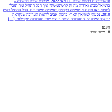
והאדריכלות ברשת אורט. 11 מאי 2022, מכללת אורט בראודה –
כרמיאל מבוא ואודות מה זה קרטונומטה? איך הכל התחיל ומה תוכלו
למצוא כאן סדנת אוטומטה בקרטון וחומרים ממוחזרים. הכל התחיל בקיץ
2010. נסעתי למוזיאון הארץ ברמת-אביב לראות תערוכה שנקראה
״ריקוד המכונה״. התערוכה היתה בעצם שתי תערוכות מקבילות. […]
חינם!
18 משתתפים