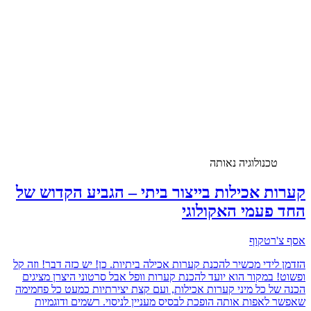
טכנולוגיה נאותה
קערות אכילות בייצור ביתי – הגביע הקדוש של
החד פעמי האקולוגי
אסף צ'רטקוף
הזדמן לידי מכשיר להכנת קערות אכילה ביתיות. כן! יש כזה דבר! וזה קל
ופשוט! במקור הוא יועד להכנת קערות וופל אבל סרטוני היצרן מציגים
הכנה של כל מיני קערות אכילות, ועם קצת יצירתיות כמעט כל פחמימה
שאפשר לאפות אותה הופכת לבסיס מעניין לניסוי. רשמים ודוגמיות