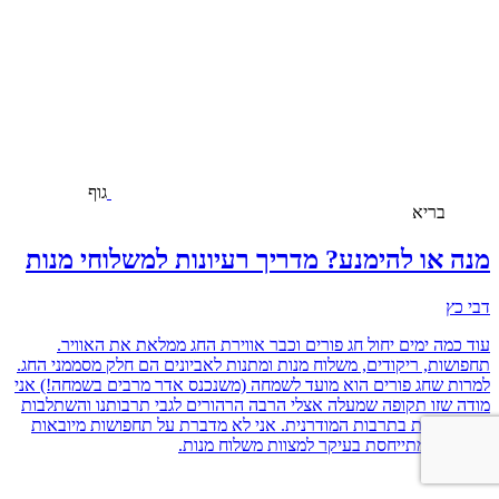
גוף
בריא
מנה או להימנע? מדריך רעיונות למשלוחי מנות
דבי כץ
עוד כמה ימים יחול חג פורים וכבר אווירת החג ממלאת את האוויר.
תחפושות, ריקודים, משלוח מנות ומתנות לאביונים הם חלק מסממני החג.
למרות שחג פורים הוא מועד לשמחה (משנכנס אדר מרבים בשמחה!) אני
מודה שזו תקופה שמעלה אצלי הרבה הרהורים לגבי תרבותנו והשתלבות
של המסורת בתרבות המודרנית. אני לא מדברת על תחפושות מיובאות
מסין, אני מתייחסת בעיקר למצוות משלוח מנות.