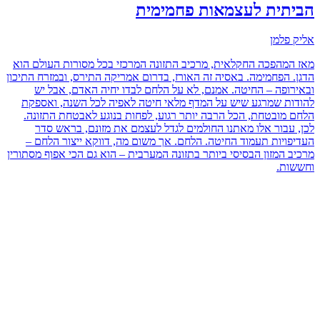
הביתית לעצמאות פחמימית
אליק פלמן
מאז המהפכה החקלאית, מרכיב התזונה המרכזי בכל מסורות העולם הוא
הדגן. הפחמימה. באסיה זה האורז, בדרום אמריקה התירס, ובמזרח התיכון
ובאירופה – החיטה. אמנם, לא על הלחם לבדו יחיה האדם, אבל יש
להודות שמרגע שיש על המדף מלאי חיטה לאפיה לכל השנה, ואספקת
הלחם מובטחת, הכל הרבה יותר רגוע, לפחות בנוגע לאבטחת התזונה.
לכן, עבור אלו מאתנו החולמים לגדל לעצמם את מזונם, בראש סדר
העדיפויות תעמוד החיטה. הלחם. אך משום מה, דווקא ייצור הלחם –
מרכיב המזון הבסיסי ביותר בתזונה המערבית – הוא גם הכי אפוף מסתורין
וחששות.