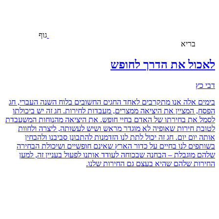
גוף
בריא
לאכול את הדרך לחופש
דבי כץ
בימים אלה אנו מתקרבים לאחד החגים החשובים בלוח השנה העברי, חג
הפסח, המציין את היציאה ממצרים, מעבדות לחירות. חג זה יש ביכולתו
לסמל את בחירתו של האדם בחיי חופש. את היציאה מהנוחות המשעבדת
לטובת חירות שאופיה לא מוגדר מראש ושיש לעשותה, ליצרה ולחוות
אותה יום יום. חג זה יכול לתת לנו הזדמנות להתבונן סביבנו ולהבחין
בשותפים לנו בחיים על כדור הארץ שאינם חופשיים ושיכולת הבחירה
שלהם מוגבלת – הבחנה שבכוחה לעודד אותנו לפעול בעניין זה, למען
החירות שלהם שהיא בעצם גם החירות שלנו.