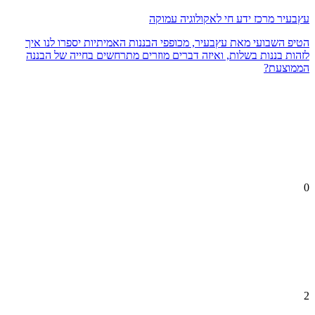
עץבעיר מרכז ידע חי לאקולוגיה עמוקה
הטיפ השבועי מאת עץבעיר, מכופפי הבננות האמיתיות יספרו לנו איך
לזהות בננות בשלות, ואיזה דברים מוזרים מתרחשים בחייה של הבננה
הממוצעת?
0
2