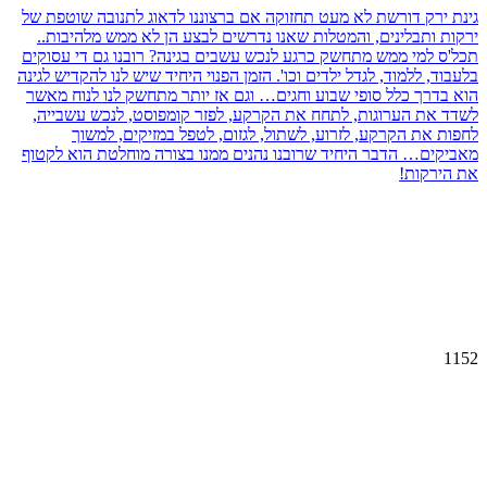
גינת ירק דורשת לא מעט תחזוקה אם ברצוננו לדאוג לתנובה שוטפת של
ירקות ותבלינים, והמטלות שאנו נדרשים לבצע הן לא ממש מלהיבות..
תכל'ס למי ממש מתחשק כרגע לנכש עשבים בגינה? רובנו גם די עסוקים
בלעבוד, ללמוד, לגדל ילדים וכו'. הזמן הפנוי היחיד שיש לנו להקדיש לגינה
הוא בדרך כלל סופי שבוע וחגים… וגם אז יותר מתחשק לנו לנוח מאשר
לשדד את הערוגות, לתחח את הקרקע, לפזר קומפוסט, לנכש עשבייה,
לחפות את הקרקע, לזרוע, לשתול, לגזום, לטפל במזיקים, למשוך
מאביקים… הדבר היחיד שרובנו נהנים ממנו בצורה מוחלטת הוא לקטוף
את הירקות!
1152