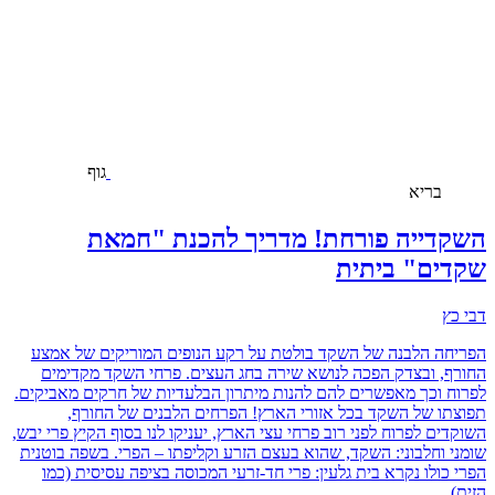
גוף
בריא
השקדייה פורחת! מדריך להכנת "חמאת
שקדים" ביתית
דבי כץ
הפריחה הלבנה של השקד בולטת על רקע הנופים המוריקים של אמצע
החורף, ובצדק הפכה לנושא שירה בחג העצים. פרחי השקד מקדימים
לפרוח וכך מאפשרים להם להנות מיתרון הבלעדיות של חרקים מאביקים.
תפוצתו של השקד בכל אזורי הארץ! הפרחים הלבנים של החורף,
השוקדים לפרוח לפני רוב פרחי עצי הארץ, יעניקו לנו בסוף הקיץ פרי יבש,
שומני וחלבוני: השקד, שהוא בעצם הזרע וקליפתו – הפרי. בשפה בוטנית
הפרי כולו נקרא בית גלעין: פרי חד-זרעי המכוסה בציפה עסיסית (כמו
הזית).