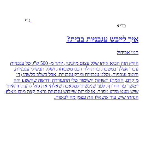
גוף
בריא
איך לייבש עגבניות בבית?
תמי אביחיל
הקיץ הזה הביא איתו שלל עצום מהגינה, יותר מ- 500 ק"ג של עגבניות
עברו אצלנו במטבח. בהתחלה הכנו מטבוחה, ושלל תבשילי עגבניות,
ורוטב עגבניות, וסלט עגבניות ומרק עגבניות. אבל בשלב כלשהו (די
מוקדם, האמת) תשוקת השימור שלי התעוררה ודרשה שהשפע הזה
יימשך עד החורף. לפני שניגשתי למלאכה שאלתי את גוגל לדעתו וראיתי
שיש מעט מידע מפוזר. אז למרות שייבוש עגבניות נראה קצת מובן מאליו,
הנחתי שיש עוד ששאלו את עצמן מה לעשות.