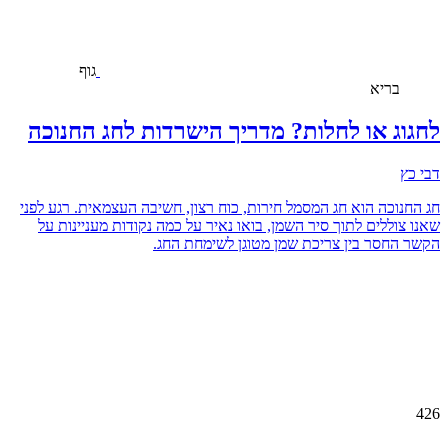
גוף
בריא
לחגוג או לחלות? מדריך הישרדות לחג החנוכה
דבי כץ
חג החנוכה הוא חג המסמל חירות, כוח רצון, חשיבה העצמאית. רגע לפני
שאנו צוללים לתוך סיר השמן, בואו נאיר על כמה נקודות מעניינות על
הקשר החסר בין צריכת שמן מטוגן לשימחת החג.
426