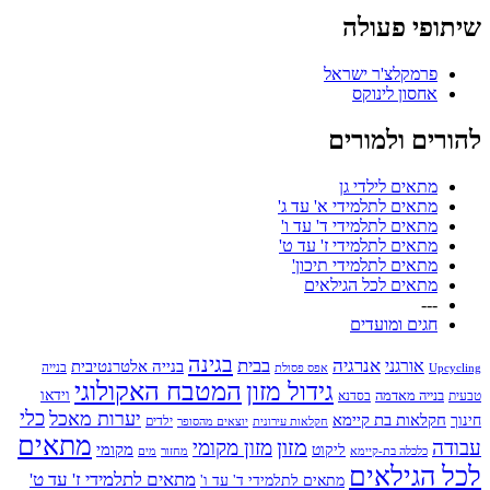
שיתופי פעולה
פרמקלצ'ר ישראל
אחסון לינוקס
להורים ולמורים
מתאים לילדי גן
מתאים לתלמידי א' עד ג'
מתאים לתלמידי ד' עד ו'
מתאים לתלמידי ז' עד ט'
מתאים לתלמידי תיכון'
מתאים לכל הגילאים
---
חגים ומועדים
בגינה
אנרגיה
בבית
אורגני
בנייה אלטרנטיבית
בנייה
Upcycling
אפס פסולת
גידול מזון
המטבח האקולוגי
בנייה מאדמה
וידאו
טבעית
בסדנא
כלי
יערות מאכל
חקלאות בת קיימא
חינוך
יוצאים מהסופר
ילדים
חקלאות עירונית
מתאים
מזון
עבודה
מזון מקומי
ליקוט
מקומי
כלכלה בת-קיימא
מחזור
מים
לכל הגילאים
מתאים לתלמידי ז' עד ט'
מתאים לתלמידי ד' עד ו'