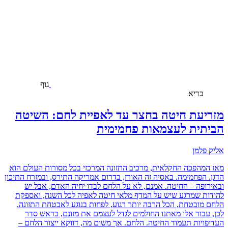
גוף
בריא
מזריעת חיטה בחצר עד לאפיית לחם: השיטה
הביתית לעצמאות פחמימית
אליק פלמן
מאז המהפכה החקלאית, מרכיב התזונה המרכזי בכל מסורות העולם הוא
הדגן. הפחמימה. באסיה זה האורז, בדרום אמריקה התירס, ובמזרח התיכון
ובאירופה – החיטה. אמנם, לא על הלחם לבדו יחיה האדם, אבל יש
להודות שמרגע שיש על המדף מלאי חיטה לאפיה לכל השנה, ואספקת
הלחם מובטחת, הכל הרבה יותר רגוע, לפחות בנוגע לאבטחת התזונה.
לכן, עבור אלו מאתנו החולמים לגדל לעצמם את מזונם, בראש סדר
העדיפויות תעמוד החיטה. הלחם. אך משום מה, דווקא ייצור הלחם –