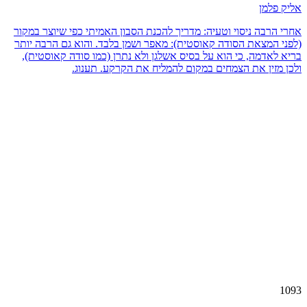
אליק פלמן
אחרי הרבה ניסוי וטעיה: מדריך להכנת הסבון האמיתי כפי שיוצר במקור
(לפני המצאת הסודה קאוסטית): מאפר ושמן בלבד. והוא גם הרבה יותר
בריא לאדמה, כי הוא על בסיס אשלגן ולא נתרן (כמו סודה קאוסטית),
ולכן מזין את הצמחים במקום להמליח את הקרקע. תענוג.
1093