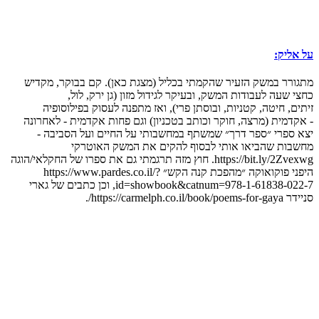
על אליק:
מתגורר במשק הזעיר שהקמתי בכליל (מצגת כאן). קם בבוקר, מקדיש
כחצי שעה לעבודות המשק, ובעיקר לגידול מזון (גן ירק, לול,
זיתים, חיטה, קטניות, ובוסתן פרי), ואז מתפנה לעסוק בפילוסופיה
- אקדמית (מרצה, חוקר וכותב בטכניון) וגם פחות אקדמית - לאחרונה
יצא ספרי ״ספר דרך״ שמשתף במחשבותי על החיים ועל הסביבה -
מחשבות שהביאו אותי לבסוף להקים את המשק האוטרקי
https://bit.ly/2Zvexwg. חוץ מזה תרגמתי גם את ספרו של החקלאי/הוגה
היפני פוקואוקה ״מהפכת קנה הקש״ https://www.pardes.co.il/?
id=showbook&catnum=978-1-61838-022-7, וכן כתבים של גארי
סניידר https://carmelph.co.il/book/poems-for-gaya/.