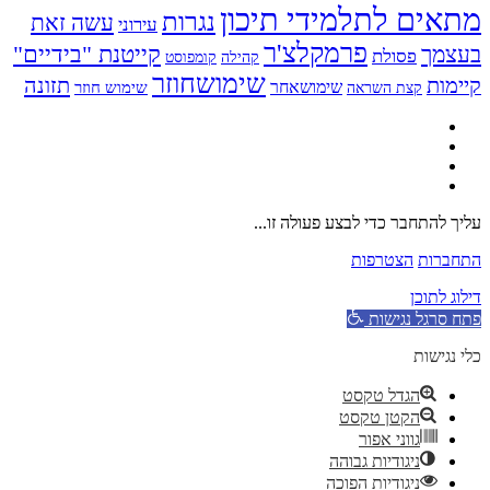
מתאים לתלמידי תיכון
נגרות
עשה זאת
עירוני
פרמקלצ'ר
קייטנת "בידיים"
בעצמך
פסולת
קומפוסט
קהילה
שימושחוזר
קיימות
תזונה
שימושאחר
שימוש חוזר
קצת השראה
עליך להתחבר כדי לבצע פעולה זו...
התחברות
הצטרפות
דילוג לתוכן
פתח סרגל נגישות
כלי נגישות
הגדל טקסט
הקטן טקסט
גווני אפור
ניגודיות גבוהה
ניגודיות הפוכה