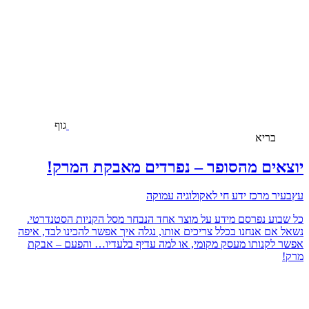
גוף
בריא
יוצאים מהסופר – נפרדים מאבקת המרק!
עץבעיר מרכז ידע חי לאקולוגיה עמוקה
כל שבוע נפרסם מידע על מוצר אחד הנבחר מסל הקניות הסטנדרטי.
נשאל אם אנחנו בכלל צריכים אותו, נגלה איך אפשר להכינו לבד, איפה
אפשר לקנותו מעסק מקומי, או למה עדיף בלעדיו… והפעם – אבקת
מרק!