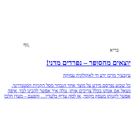
גוף
בריא
יוצאים מהסופר – נפרדים מדני!
עץבעיר מרכז ידע חי לאקולוגיה עמוקה
כל שבוע נפרסם מידע על מוצר אחד הנבחר מסל הקניות הסטנדרטי.
נשאל אם אנחנו בכלל צריכים אותו, נגלה איך אפשר להכינו לבד, איפה
אפשר לקנותו מעסק מקומי, או למה עדיף בלעדיו… והפעם – מעדן חלב!