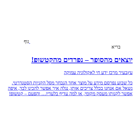
גוף
בריא
יוצאים מהסופר – נפרדים מהקטשופ!
עץבעיר מרכז ידע חי לאקולוגיה עמוקה
כל שבוע נפרסם מידע על מוצר אחד הנבחר מסל הקניות הסטנדרטי.
נשאל אם אנחנו בכלל צריכים אותו, נגלה איך אפשר להכינו לבד, איפה
אפשר לקנותו מעסק מקומי, או למה עדיף בלעדיו… והפעם – קטשופ!