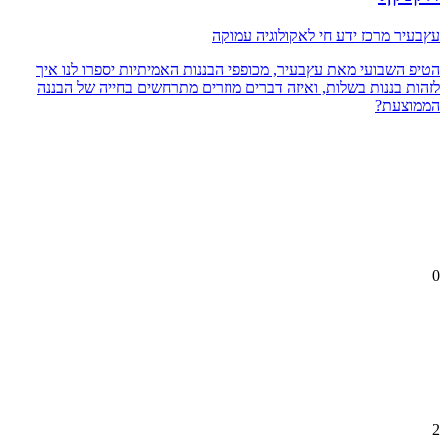
עץבעיר מרכז ידע חי לאקולוגיה עמוקה
הטיפ השבועי מאת עץבעיר, מכופפי הבננות האמיתיות יספרו לנו איך
לזהות בננות בשלות, ואיזה דברים מוזרים מתרחשים בחייה של הבננה
הממוצעת?
0
2