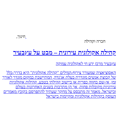
חינוך,
חברה וקהילה
קהילה אקולוגית עירונית – מבט על עץבעיר
עץבעיר מרכז ידע חי לאקולוגיה עמוקה
האסוציאציה שמעורר צירוף-המילים "קהילה אקולוגית" היא בדרך-כלל
של קבוצת אנשים מוגדרת בעלת אג'נדה, המתיישבת במקום מוגדר לאורך
זמן, אי-שם בחווה כפרית או ביישוב קהילתי בטבע. קהילות אקולוגיות
עירוניות מקובלות פחות, אך הן מתרבות בשנים האחרונות בעולם
וּבישראל. מאמר זה מתבסס על מחקר שעתיד להתפרסם בקובץ מאמרים
העוסק בקהילות אקולוגיות וּמקיימות בישראל