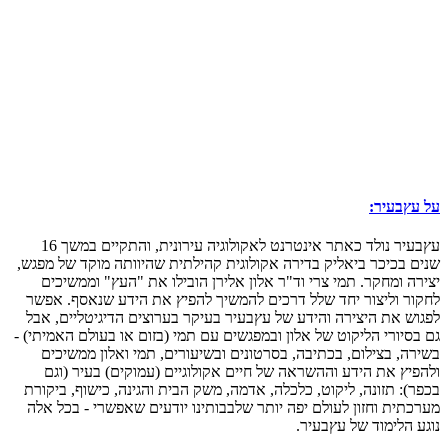
על עץבעיר:
עץבעיר נולד כאתר אינטרנט לאקולוגיה עירונית, והתקיים במשך 16
שנים בכיכר ביאליק בדירה אקולוגית קהילתית שהיוותה מוקד של מפגש,
יצירה ומחקר. תמי צרי וד"ר אלון אלירן הובילו את "העץ" וממשיכים
לחקור וליצור יחד שלל דרכים להמשיך להפיץ את הידע שנאסף. אפשר
לפגוש את היצירה והידע של עץבעיר בעיקר בערוצים הדיגיטליים, אבל
גם בסיורי הליקוט של אלון ובמפגשים עם תמי (בזום או בעולם האמיתי) -
בשירה, בצילום, בכתיבה, בסרטונים ובשיעורים, תמי ואלון ממשיכים
ולהפיץ את הידע וההשראה של חיים אקולוגיים (עמוקים) בעיר (וגם
בכפר): תזונה, ליקוט, כלכלה, אדמה, משק הבית והגינה, כישוף, ביקורת
מערכתית וחזון לעולם יפה יותר שלבבותינו יודעים שאפשרי - בכל אלה
נוגע הלימוד של עץבעיר.