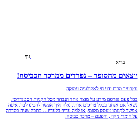
גוף
בריא
יוצאים מהסופר – נפרדים ממרכך הכביסה!
עץבעיר מרכז ידע חי לאקולוגיה עמוקה
בכל פעם נפרסם מידע על מוצר אחד הנבחר מסל הקניות הסטנדרטי.
נשאל אם אנחנו בכלל צריכים אותו, נגלה איך אפשר להכינו לבד, איפה
אפשר לקנותו מעסק מקומי, או למה עדיף בלעדיו… כתבה שניה בסדרה
על חומרי ניקוי , והפעם – מרכך כביסה.