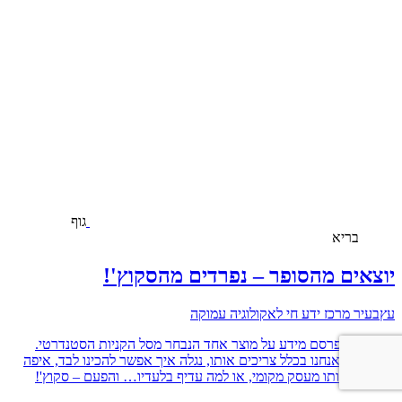
גוף
בריא
יוצאים מהסופר – נפרדים מהסקוץ'!
עץבעיר מרכז ידע חי לאקולוגיה עמוקה
כל שבוע נפרסם מידע על מוצר אחד הנבחר מסל הקניות הסטנדרטי.
נשאל אם אנחנו בכלל צריכים אותו, נגלה איך אפשר להכינו לבד, איפה
אפשר לקנותו מעסק מקומי, או למה עדיף בלעדיו… והפעם – סקוץ'!