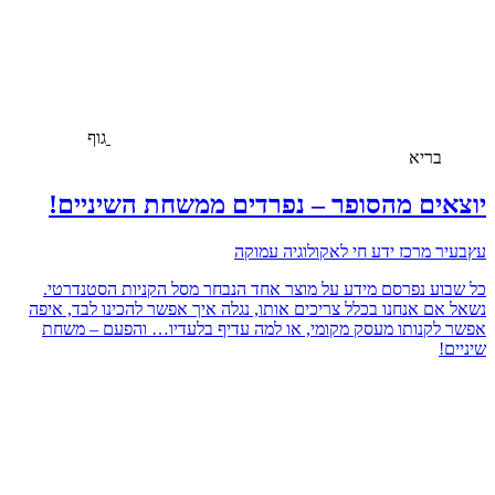
גוף
בריא
יוצאים מהסופר – נפרדים ממשחת השיניים!
עץבעיר מרכז ידע חי לאקולוגיה עמוקה
כל שבוע נפרסם מידע על מוצר אחד הנבחר מסל הקניות הסטנדרטי.
נשאל אם אנחנו בכלל צריכים אותו, נגלה איך אפשר להכינו לבד, איפה
אפשר לקנותו מעסק מקומי, או למה עדיף בלעדיו… והפעם – משחת
שיניים!