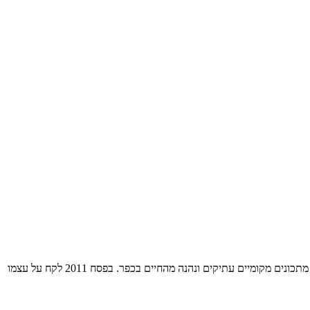
ד"ר להיסטוריה של הרפואה והתזונה. אורי מדריך סיורים לליקוט צמחי בר למאכל, מנחה סדנאות לבישול בריא ותזונה עתיקה, מכין ארוחות בשיחזור של מתכונים מקומיים עתיקים ונהנה מהחיים בכפר. בפסח 2011 לקח על עצמו