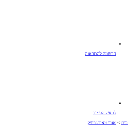
הרשמה להתראות
לראש העמוד
בית
>
אורי מאיר-צ'יזיק