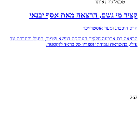
טכנולוגיה נאותה
קציר מי גשם, הרצאה מאת אסף יבנאי
הדס הוכברג
ו
סער אוסטרייכר
הרצאה בת ארבעה חלקים העוסקת בנושא שימור, תיעול והחדרת נגר
עילי, בהשראת עבודתו וספריו של בראד לנקסטר.
263