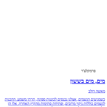
פרמקלצ'ר
מים, מים בששון
מאשה דולב
כשמגיעים הגשמים, אצלנו נכנסים לכוננות ספיגה, תרתי משמע. ההכנות
לגשמים כוללות ניקוי מרזבים, ופתיחת סתימות מהקיץ האחרון. אלו הן