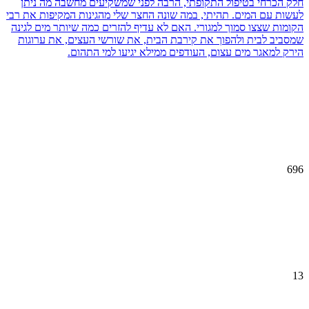
חלק הכרחי בטיפול התקופתי, הרבה לפני שמשקיעים מחשבה מה ניתן
לעשות עם המים. תהיתי, במה שונה החצר שלי מהגינות המקיפות את רבי
הקומות שצצו סמוך למגורי. האם לא עדיף להזרים כמה שיותר מים לגינה
שמסביב לבית ולהפוך את קירבת הבית, את שורשי העצים, את ערוגות
הירק למאגר מים עצום, העודפים ממילא יגיעו למי התהום.
696
13