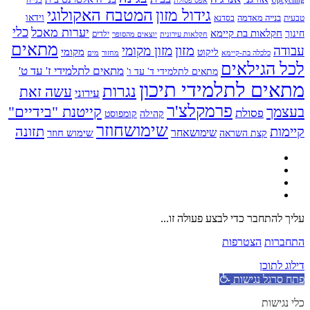
גידול מזון
המטבח האקולוגי
בנייה מאדמה
וידאו
טבעית
בסדנא
כלי
יערות מאכל
חקלאות בת קיימא
חינוך
יוצאים מהסופר
ילדים
חקלאות עירונית
מתאים
מזון
עבודה
מזון מקומי
ליקוט
מקומי
כלכלה בת-קיימא
מחזור
מים
לכל הגילאים
מתאים לתלמידי ז' עד ט'
מתאים לתלמידי ד' עד ו'
מתאים לתלמידי תיכון
נגרות
עשה זאת
עירוני
פרמקלצ'ר
קייטנת "בידיים"
בעצמך
פסולת
קומפוסט
קהילה
שימושחוזר
קיימות
תזונה
שימושאחר
שימוש חוזר
קצת השראה
עליך להתחבר כדי לבצע פעולה זו...
התחברות
הצטרפות
דילוג לתוכן
פתח סרגל נגישות
כלי נגישות