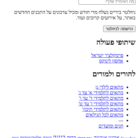
ניוזלטר בידיים נשלח מדי חודש ומכיל עדכונים על התכנים החדשים
באתר, על אירועים קרובים ועוד.
שיתופי פעולה
פרמקלצ'ר ישראל
אחסון לינוקס
להורים ולמורים
מתאים לילדי גן
מתאים לתלמידי א' עד ג'
מתאים לתלמידי ד' עד ו'
מתאים לתלמידי ז' עד ט'
מתאים לתלמידי תיכון'
מתאים לכל הגילאים
---
חגים ומועדים
בגינה
אנרגיה
בבית
אורגני
בנייה אלטרנטיבית
בנייה
Upcycling
אפס פסולת