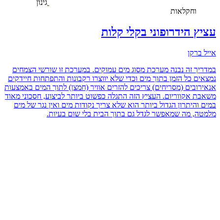
גינון
וחקלאות
עציץ הידרופוני בקלי קלות
אייל ברקן
במדריך זה נבנה מערכת מסוג מים עמוקים. במערכת זו שורשי הצמחים
נמצאים כל הזמן בתוך מים וכדי שלא יווצרו רקבונות והתפתחות חיידקים
אנאירובים (מסריחים) צריכים להזרים אוויר (חמצן) לתוך המים באמצעות
משאבת אקווריום. העציץ הזה התגלה כפשוט ביותר לביצוע, חסכוני מאוד
במים והיתרון הגדול ביותר הוא שלא צריך נקודות מים ואין נגר של מים
מלמטה, מה שמאפשר לגדל גם בתוך הבית בלי שום בעיות.