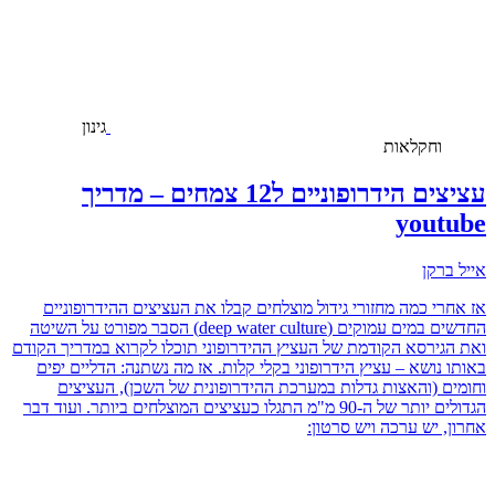
גינון
וחקלאות
עציצים הידרופוניים ל12 צמחים – מדריך
youtube
אייל ברקן
אז אחרי כמה מחזורי גידול מוצלחים קבלו את העציצים ההידרופוניים
החדשים במים עמוקים (deep water culture) הסבר מפורט על השיטה
ואת הגירסא הקודמת של העציץ ההידרופוני תוכלו לקרוא במדריך הקודם
באותו נושא – עציץ הידרופוני בקלי קלות. אז מה נשתנה: הדליים יפים
וחומים (והאצות גדלות במערכת ההידרופונית של השכן), העציצים
הגדולים יותר של ה-90 מ"מ התגלו כעציצים המוצלחים ביותר. ועוד דבר
אחרון, יש ערכה ויש סרטון: