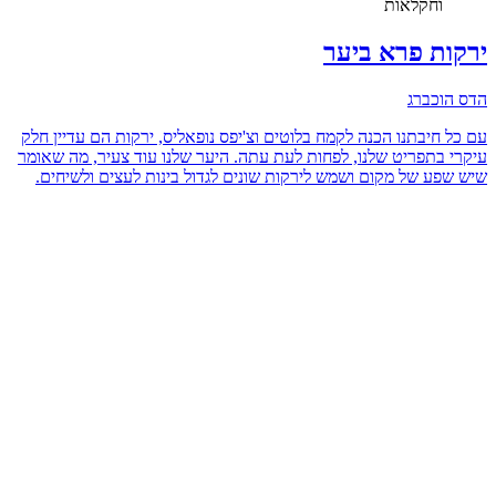
וחקלאות
ירקות פרא ביער
הדס הוכברג
עם כל חיבתנו הכנה לקמח בלוטים וצ'יפס נופאליס, ירקות הם עדיין חלק
עיקרי בתפריט שלנו, לפחות לעת עתה. היער שלנו עוד צעיר, מה שאומר
שיש שפע של מקום ושמש לירקות שונים לגדול בינות לעצים ולשיחים.