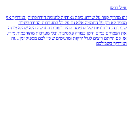
אייל ברקן
זהו מדריך קצר על שדרוג כיפה גאודזית לחממה הידרופונית, במדריך אני
מספר לא רק על החממה אלא גם על כל המערכות ההידרופוניות
שבתוכה. הייחודיות של החממה ההידרופונית החדשה היא שהיא מזינה
את הצמחים במים ודשן בצורה פאסיבית ובלי מערכות מתוחכמות מידי,
אז אם הייתם רוצים לגדל ירקות ומרגישים שאין לכם מספיק זמן…זה
המדריך בשבילכם