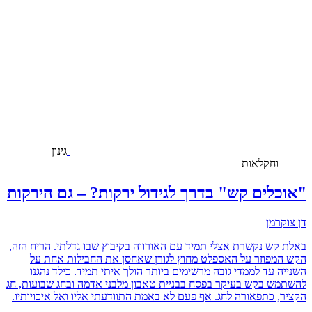
גינון
וחקלאות
"אוכלים קש" בדרך לגידול ירקות? – גם הירקות
דן צוקרמן
באלת קש נקשרת אצלי תמיד עם האורווה בקיבוץ שבו גדלתי. הריח הזה,
הקש המפוזר על האספלט מחוץ לגורן שאחסן את החבילות אחת על
השנייה עד לממדי גובה מרשימים ביותר הולך איתי תמיד. כילד נהגנו
להשתמש בקש בעיקר בפסח בבניית טאבון מלבני אדמה ובחג שבועות, חג
הקציר, כתפאורה לחג. אף פעם לא באמת התוודעתי אליו ואל איכויותיו.