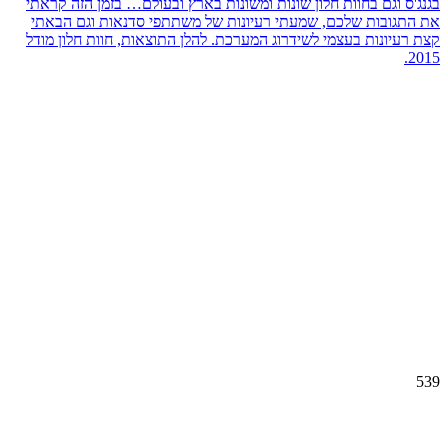
בגנג'ס וגם בחוות חלון שונות ומשונות בארץ ובעולם… בזמן הזה קראתי
את התגובות שלכם, שמעתי רעיונות של משתתפי סדנאות וגם הבאתי
קצת רעיונות בעצמי לשידרוג המערכת. להלן התוצאות, חוות חלון מודל
2015.
539