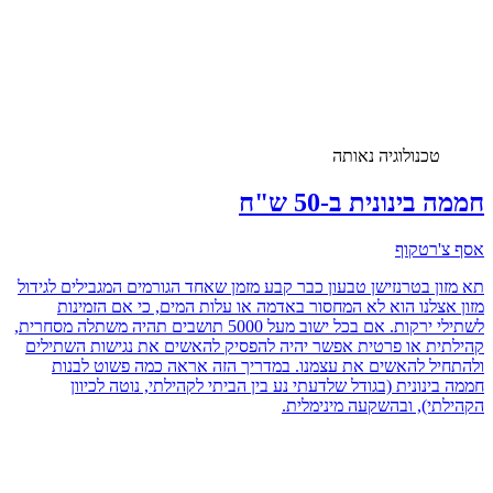
טכנולוגיה נאותה
חממה בינונית ב-50 ש"ח
אסף צ'רטקוף
תא מזון בטרנזישן טבעון כבר קבע מזמן שאחד הגורמים המגבילים לגידול
מזון אצלנו הוא לא המחסור באדמה או עלות המים, כי אם הזמינות
לשתילי ירקות. אם בכל ישוב מעל 5000 תושבים תהיה משתלה מסחרית,
קהילתית או פרטית אפשר יהיה להפסיק להאשים את נגישות השתילים
ולהתחיל להאשים את עצמנו. במדריך הזה אראה כמה פשוט לבנות
חממה בינונית (בגודל שלדעתי נע בין הביתי לקהילתי, נוטה לכיוון
הקהילתי), ובהשקעה מינימלית.