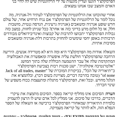
הפרמקלצ'ר הונעו ועדיין מונעות על ידי הרלוונטיות שיש לה לחיי בני
האדם והמצב שבו אנחנו נמצאים.
אחרי שהוכחנו את הרלוונטיות של הפרמקלצ'ר לעתיד דל-אנרגיה, מה
נוכל לומר על הרלוונטיות של הפרמקלצ'ר אם נניח תרחיש אחר, של עולם
חדש שופע אנרגיה ומשאבים (אנרגיה גרעינית, הנדסה גנטית, מושבות
חלל, או כל חלום מדע בדיוני כזה או אחר)? ככל שניתן לחזות, במצב כזה
גבולות הפרמקלצ'ר יתכווצו לתרבות של קבוצות ואינדיבידואלים מבודדים
תרבותית באופן יחסי שימשיכו להחזיק בתרבות דלת-אנרגיה ומשאבים
מסיבות אתיות.
השאלה אודות מה הפרמקלצ'ר היא ומה היא לא מטרידה אנשים. היריעה
הרחבה שהפרמקלצ'ר חולשת עליה איפשרה ומאפשרת את האבולוציה
המתקדמת שלה אל עבר ההטמעה הכוללת שלה בתוך המושג
"אלטרנטיבה אקולוגית". ישנן סכנות רבות בצביעת הפרמקלצ'ר
כ"תיאוריה של הכל", בביקורת המוכרת של "Jack of all trades, master
of none” (טובה בהרבה דברים, מצויינת בשום דבר), ובלהמציא את
הגלגל מחדש. ובכל זאת, הפרמקלצ'ר מתגלת ומתעצמת ככוח משפיע של
שינוי חברתי.
הערה
: הסיכום אינו מחליף קריאה בספר. הסיכום מתמצת את עיקרי
הדברים, כדרכו של סיכום. אני ממליץ לכל אדם שיש לו הרצון להעמיק
בלמידת התיאוריה שמאחורי הפרמקלצ'ר ברכישה או השאלה של הספר
הנפלא הזה, ולא לוותר על קריאה מעמיקה.
סיכום של ההקדמה (XV-XVIII) – דיוויד הולמגרן, פרמקלצ'ר – עקרונות