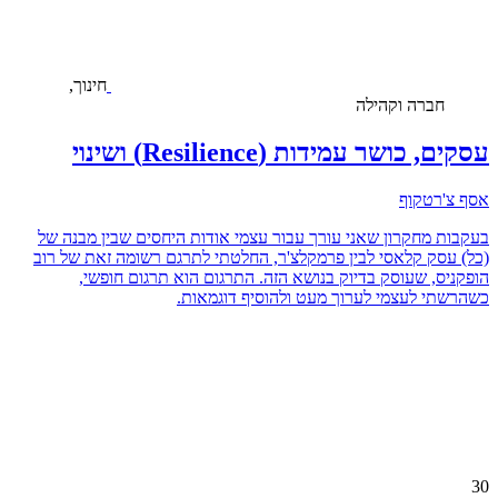
חינוך,
חברה וקהילה
עסקים, כושר עמידות (Resilience) ושינוי
אסף צ'רטקוף
בעקבות מחקרון שאני עורך עבור עצמי אודות היחסים שבין מבנה של
(כל) עסק קלאסי לבין פרמקלצ'ר, החלטתי לתרגם רשומה זאת של רוב
הופקניס, שעוסק בדיוק בנושא הזה. התרגום הוא תרגום חופשי,
כשהרשתי לעצמי לערוך מעט ולהוסיף דוגמאות.
30