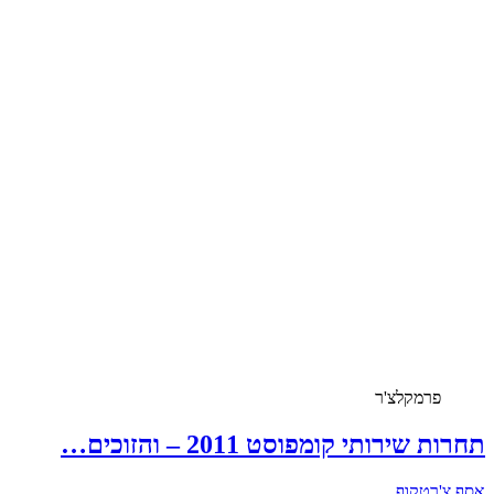
פרמקלצ'ר
תחרות שירותי קומפוסט 2011 – והזוכים…
אסף צ'רטקוף