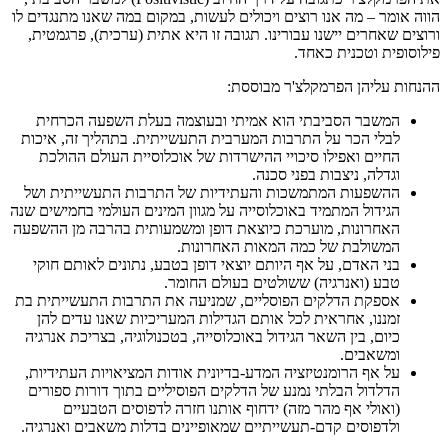
הווה אומר – מה אנו רוצים ויכולים לעשות, במקום במה שאנו מתנגדים לו
ורוצים שאחרים יישנו עבורינו. תגובה זו היא אתית (ערכית), פרגמטית,
פילוסופית וטכנית כאחד.
ההנחות עליהן הפרמקלצ'ר מבוססת:
המשבר הסביבתי הוא אמיתי ובעוצמה בעלת השפעה הכרחית
לבלי הכר על התרבות המערבית התעשייתית. בתהליך זה, איכות
החיים ואפילו סיכויי ההישרדות של אוכלוסיית העולם ההולכת
וגדלה, ניצבות בפני סכנה.
ההשפעות המתמשכות והעתידיות של התרבות התעשייתית ושל
הגידול המתמיד באוכלוסייה על מגוון המינים העולמי בחמישים שנה
האחרונות, מוערכת כיוצאת דופן ומשמעותית בהרבה מן ההשפעה
המשולבת של כמה המאות האחרונות.
בני האדם, על אף היותם יוצאי דופן בטבע, נתונים לאותם חוקי
טבע (ואנרגיה) ששולטים בעולם החומר.
אספקת הדלקים הפוסליים, שמניעה את התרבות התעשייתית בת
זמננו, אחראית לכל אותם הגדילות המעריכיות שאנו עדים להן
כיום, בין השאר הגידול באוכלוסייה, בטכנולוגיה, בצריכת אנרגיה
ומשאבים.
על אף הרומנטיזציה המדע-בדיונית אודות המציאויות העתידיות,
הדלדול הבלתי נמנע של הדלקים הפוסיליים בתוך דורות ספורים
(ואולי אף מהר מזה) ידחוף אותנו חזרה לדפוסים הטבעיים
ולדפוסים קדם-תעשייתיים שמאופיינים בדלות משאבים ואנרגיה.