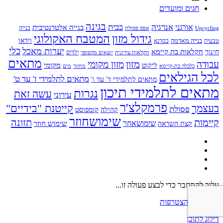
חגים ומועדים
בגינה
אנרגיה
בבית
אורגני
בנייה אלטרנטיבית
בנייה
Upcycling
אפס פסולת
גידול מזון
המטבח האקולוגי
בנייה מאדמה
וידאו
טבעית
בסדנא
כלי
יערות מאכל
חקלאות בת קיימא
חינוך
יוצאים מהסופר
ילדים
חקלאות עירונית
מתאים
מזון
עבודה
מזון מקומי
ליקוט
מקומי
כלכלה בת-קיימא
מחזור
מים
לכל הגילאים
מתאים לתלמידי ז' עד ט'
מתאים לתלמידי ד' עד ו'
מתאים לתלמידי תיכון
נגרות
עשה זאת
עירוני
פרמקלצ'ר
קייטנת "בידיים"
בעצמך
פסולת
קומפוסט
קהילה
שימושחוזר
קיימות
תזונה
שימושאחר
שימוש חוזר
קצת השראה
עליך להתחבר כדי לבצע פעולה זו...
התחברות
הצטרפות
דילוג לתוכן