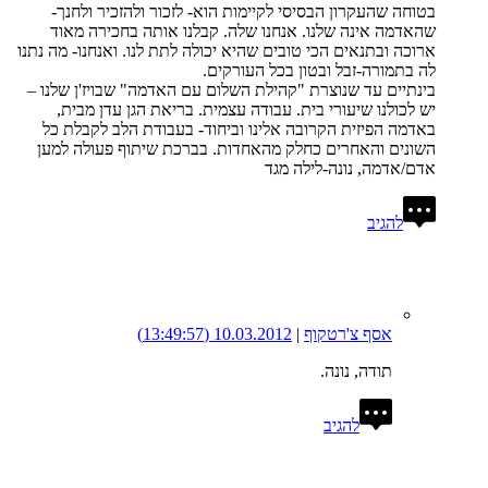
בטוחה שהעקרון הבסיסי לקיימות הוא- לזכור ולהזכיר ולחנך-
שהאדמה אינה שלנו. אנחנו שלה. קבלנו אותה בחכירה מאוד
ארוכה ובתנאים הכי טובים שהיא יכולה לתת לנו. ואנחנו- מה נתנו
לה בתמורה-זבל ובטון בכל העורקים.
בינתיים עד שנוצרת "קהילת השלום עם האדמה" שבויז'ן שלנו –
יש לכולנו שיעורי בית. עבודה עצמית. בריאת הגן עדן מבית,
באדמה הפיזית הקרובה אלינו וביחוד- בעבודת הלב לקבלת כל
השונים והאחרים כחלק מהאחדות. בברכת שיתוף פעולה למען
אדם/אדמה, נונה-לילה מגד
להגיב
אסף צ'רטקוף
|
10.03.2012
(13:49:57)
תודה, נונה.
להגיב