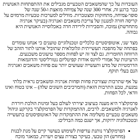
העובדות על כך שהמשאבים הטבעיים מגבילים את ההתפתחות האנושית
כבר ברגע זה, אחרי 300 שנה של צמיחה מואצת ו-50 שנה של
סופר-צמיחה, מתחזקות ומצטברות. מודלים למערכות טבעיות מרמזים על
קריסה חזרה למנגנון של צריכת משאבים ואנרגיה (בעיקר אנרגיה
מתחדשת) נמוכה, והסבירות לירידה חדה באכלוסייה האנושית היא
גבוהה.
מצד שני, אוטופיסטיים כלכליים וטכנולוגיים טוענים כי אנחנו עומדים
בפתחה של מהפכה תעשייתית וגלובלאית שתוביל אותנו לתור הזהב של
הרווחה החומרית. גם לצד זה יש לפחות מספר טיעונים משכנעים.
הרעיונות של אמורי לווינס אודות קפיטליזם נטורליסטי והדוגמאות
הדרמטיות של מדע ותעשייה שעושים יותר עם פחות משאבים ואנרגיה
הנם בעלי תוקף.
על אף שתרבות שצורכת פחות ופחות אנרגיה ומשאבים נראית בלתי
נמנעת, טבע התרבות הזאת (והמרכיבים השונים שלה) – אינו בטוח ואינו
וודאי, לכל הפחות.
פרמקלצ'ר היא מענה בעיצוב יצירתי לעולם בעל זמינות הולכת ויורדת
לאנרגיה ולמשאבים. לרבים, ההתמקדות של הפרמקלצ'ר בקרקע וניהול
משאבים טבעיים משלימה את ההתמקדות של האוטופיסטים בתעשייה
ובטכנולוגיה ירוקות, אך ישנם כמה הבדלים:
הפרמקלצ'ר נותנת עדיפות לשימוש בעושר קיים על מנת לבנות
(מחדש) הון טבעי, בעיקר בצורת עצים ויערות, כמאגר מוכח