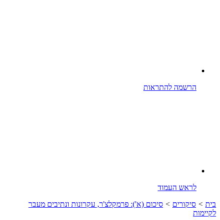
הרשמה להתראות
לראש העמוד
בית
>
סיקורים
>
סיכום (א'): פרמקלצ'ר, עקרונות ונתיבים מעבר
לקיימות