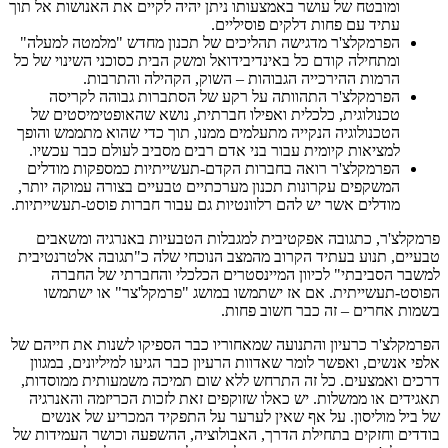
ומובטח של עושר באמצעותו ניתן יהיה לקיים את האנושות אל תוך
עתיד עם פחות דלקים פוסיליים.
הפרמקלצ'ר מדגישה תהליכים של תכנון מחדש "מלמטה למעלה"
ומתחילה קודם כל באינדיבידואל ומשק הבית כסוכני השינוי של כל
הרמות ההירכייה הגבוהות – השוק, הקהילה והתרבות.
הפרמקלצ'ר התהוותה על רקע של הסתברות גבוהה לקריסה
טכנולוגית, כלכלית ואפילו חברתית, נושא שהאופטימיסטים של
הטכנולוגיה הנקייה מתעלמים ממנו, תוך כדי שהוא מתממש והופך
למציאות קיומית עבור בני אדם רבים מסביב לעולם כבר עכשיו.
הפרמקלצ'ר רואה בחברות הקדם-תעשייתיות כמספקות מודלים
המשקפים עקרונות תכנון מערכתיים טבעיים בצורה עמוקה יותר,
מודלים אשר יש להם רלוונטיות גם עבור חברות פוסט-תעשייתיות.
פרמקלצ'ר, כתגובה אפקטיבית למגבלות הטבעיות באנרגיה ומשאבים
טבעיים, תנוע בעתיד הקרוב מהמצב הנוכחי שלה כ"תגובה אלטרנטיבית
למשבר הסביבתי" לכיוון המיינסטרים הכלכלי והחברתי של החברה
הפוסט-תעשייתית. אם אז ישתמשו במושג "פרמקל'צר" או ישתמשו
בשמות אחרים – זה כבר חשוב פחות.
הפרמקלצ'ר כרעיון והתנועה שמאחוריו כבר הספיקו לשנות את חייהם של
אלפי אנשים, ואפשר לומר שאדוות הרעיון כבר הגיעו למיליונים, במגוון
דרכים ואמצעים. כל זה התרחש ללא שום תמיכה משמעותית ממוסדות,
תאגידים או ממשלות. יש כאלו שזוקפים זאת לזכות הכריזמה והאנרגיה
של ביל מוליסון. על אף שאין לערער על התפקיד המכריע של אנשים
בודדים וחזקים בתחילת הדרך, האבולוציה, ההשפעה וכושר העמידות של