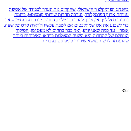
בהפנינג הפרמקלצ'ר הישראלי, שהקדים את ונערך לכבודה של אסיפת
עמותת ארגון הפרמקלצ'ר, נערכה תחרות שירותי קומפוסט, ביוזמת
ובהנחיית גל לוין. אין צורך להכביר במילים, הסרט מדבר בעד עצמו – אך
כדי לשכנע את אלו שמתלבטים אם לשבת עכשיו ולראות סרט של שעה,
אומר – עד כמה שאני יודע, ואני כבר בתחום לא מעט זמן, הסיקור
המצולם של התחרות היא השעה המצולמת בוידאו האיכותית ביותר
שהועלתה לרשת בנושא שירותי קומפוסט בעברית.
352