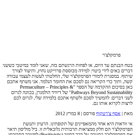
פרמקלצ'ר
בטח הבנתם עד היום, או לפחות הרגשתם בזה, שאני לומד במיטבי כששני
דברים באים לידי ביטוי: למידה מבוססת פרוייקט נחוץ, ותיעוד לצורך
שיתוף. במסגרת לימודי הפרמקלצ'ר שלי, החלטתי לעשות לעצמי עבודה
קשה, ותוך כדי הקריאה גם לסכם את החומר הנלמד. אני משתף אתכם
כאן בסיכום ההקדמה של הספר "Permaculture – Principles &
Pathways Beyond Sustainability" של דיוויד הולמגרן, בכוונה לגרום
לשני דברים: להמשיך לסכם ולשתף אתכם בלמידה שלי, לגרום לכם
לרצות לקרוא אותו גם.
מאת |
אסף צ'רטקוף
פורסם |
8 במרץ 2012
אי וודאות היא אחד מהמאפיינים של תקופתינו. הרעיון ותנועת
הפרמקלצ'ר הם חלק ממציאות תרבותית גלובאלית זו. ביל מוליסון תיאר
את הפרמקלצ'ר כתגובה על דרך החיוב (Positivistic) למשבר הסביבתי,