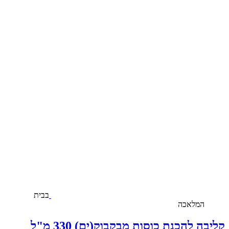
בבית
המלאכה
קליבה להכנת כוסות מבקבוק(ים) 330 מ"ל