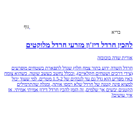
גוף
בריא
להכין חרדל דיז'ון מזרעי חרדל מלוקטים
אורית שדה בוכובזה
חרדל השדה ידוע בתור צמח חלוץ שגדל לתפארת בשטחים מופרעים
(צידי דרכים ושטחים חקלאיים), וככלל נחשב כעשב שוטה. כשהוא צומח
באין מפריע הוא גדל גם עד לגבהים של 1.5-2 מטרים. למי שעוד יכול
למצוא פינה קטנה של חרדל שלא רמסו אותה, ומגלה שהתרמילים
הקטנים יבשים אך שלמים, זה הזמן להכין חרדל דיז'ון אמיתי אמיתי. אז
איך עושים?