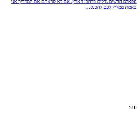
נופאלס חדשים גדלים ברחבי הארץ. אם לא קראתם את המדריך אני
באמת ממליץ לכם להכנס…
510