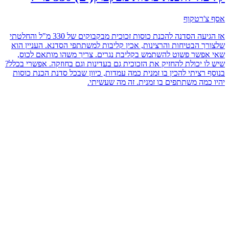
אסף צ'רטקוף
אז הגיעה הסדנה להכנת כוסות זכוכית מבקבוקים של 330 מ"ל והחלטתי
שלצורך הבטיחות והרצינות, אכין קליבות למשתתפי הסדנא. העניין הוא
שאי אפשר פשוט להשתמש בקליבת נגרים. צריך משהו מותאם לכוס,
שיש לו יכולת להחזיק את הזכוכית גם בעדינות וגם בחוזקה. אפשרי בכלל?
בנוסף רציתי להכין בו זמנית כמה עמדות, כיוון שבכל סדנת הכנת כוסות
יהיו כמה משתתפים בו זמנית. זה מה שעשיתי.