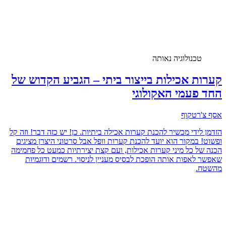
טכנולוגיה נאותה
קערות אכילות בייצור ביתי – הגביע הקדוש של
החד פעמי האקולוגי
אסף צ'רטקוף
הזדמן לידי מכשיר להכנת קערות אכילה ביתיות. כן! יש כזה דבר! וזה קל
ופשוט! במקור הוא יועד להכנת קערות וופל אבל סרטוני היצרן מציגים
הכנה של כל מיני קערות אכילות, ועם קצת יצירתיות כמעט כל פחמימה
שאפשר לאפות אותה הופכת לבסיס מעניין לניסוי. רשמים ודוגמיות
מהשטח.