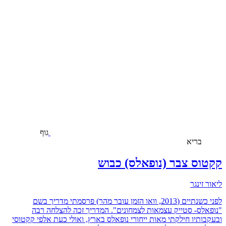
גוף
בריא
קקטוס צבר (נופאלס) כבוש
ליאור זינגר
לפני כשנתיים (2013, וואו הזמן עובר מהר) פרסמתי מדריך בשם
"נופאלס- סטייק עצמאות לצמחונים". המדריך זכה להצלחה רבה
ובעקבותיו חילקתי מאות ייחורי נופאלס בארץ, ואולי כעת אלפי קקטוסי