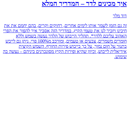
איך מכינים לדר – המדריך המלא
דוד מלר
זה גם הזמן לשמר אותו לימים אחרים, רחוקים וקרים, בהם יחמם את את
חיכינו ויזכיר לנו את טעמי הקיץ. במדריך הזה אסביר איך להפוך את הפרי
האהוב עליכם ללדר*. תהליך הייבוש של הלדר נעשה בשמש וללא
חומרים משמרים, צבעים או טעמים, ומורכב מ100% פרי. ניתן גם לייבש
בתנור על חום נמוך, על כך בייבוש פירות החורף. השמש הקיצית
אידיאלית לייבוש, וכיוון שהיא ופירות הקיץ מסונכרנים ביניהם – נעשה בה
שימוש.