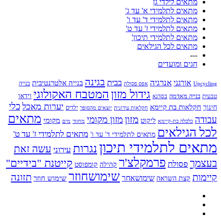
מתאים לילדי גן
מתאים לתלמידי א' עד ג'
מתאים לתלמידי ד' עד ו'
מתאים לתלמידי ז' עד ט'
מתאים לתלמידי תיכון'
מתאים לכל הגילאים
---
חגים ומועדים
בגינה
אנרגיה
בבית
אורגני
בנייה אלטרנטיבית
בנייה
Upcycling
אפס פסולת
גידול מזון
המטבח האקולוגי
בנייה מאדמה
וידאו
טבעית
בסדנא
כלי
יערות מאכל
חקלאות בת קיימא
חינוך
יוצאים מהסופר
ילדים
חקלאות עירונית
מתאים
מזון
עבודה
מזון מקומי
ליקוט
מקומי
כלכלה בת-קיימא
מחזור
מים
לכל הגילאים
מתאים לתלמידי ז' עד ט'
מתאים לתלמידי ד' עד ו'
מתאים לתלמידי תיכון
נגרות
עשה זאת
עירוני
פרמקלצ'ר
קייטנת "בידיים"
בעצמך
פסולת
קומפוסט
קהילה
שימושחוזר
קיימות
תזונה
שימושאחר
שימוש חוזר
קצת השראה