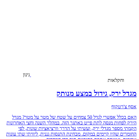
גינון
וחקלאות
מגדל ירק, גידול במצע מנותק
אסף צ'רטקוף
האם בכלל אפשרי לגדל 50 צמחים על שטח של מטר על מטר? מגדל
הירק לפחות מנסה לתת פייט באתגר הזה. במהלך השנה וחצי האחרונות
הקמתי מספר מגדלי ירק, ועשיתי על הדרך וורציאציות שונות, לפי
החומרים שהיו קיימים במקום. מבחינת התנסות גננית, ליוויתי שתי עונות