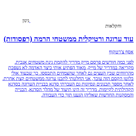
גינון
וחקלאות
עוד ערוגה ורטיקלית ממשטחי הרמה (רפסודות)
אסף צ'רטקוף
לפני כמה חודשים פרסם מייק מדריך להקמת גינת משטחים אנכית.
מקריאה במדריך של מייק, מאוד הפתיע אותי כיצד האדמה לא נשפכת
מהרווחים שבין העצים גם לאחר שהצמחים התבססו. כך שבעוד אולי
בלוטן הקסם הזה עובד, אני החלטתי לתכנן ערוגה ממשטחים קצת אחרת.
לאחר מספר תכנונים ונסיונות גם העברתי סדנא בבניית הערוגה בסדנא
הקהילתית לקיימות. מדריך זה הינו תיעוד של מהלך הסדנא, הבנייה
והמסקנות החדשות שאליהן הגענו תוך כדי העבודה.