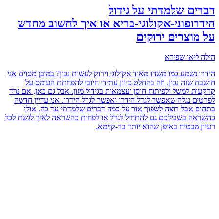
דברים שלמדתי על גידול
הידרופוני-אקולוגי-בריא או איך לחשוב מחדש
על מוצרים ירוקים
הילה ליאו שפירא
הידרו נשמע כמו משהו מאוד אקולוגי וירוק לעשות נכון? במובן מסוים אני
חושבת שזה נכון. וזה בהחלט כיוון עתידי חיובי להפחתת העומס על
קרקעות למשל ולפיתוח חוסן ועצמאות בגידול מזון. אבל גם כאן, אם נרד
לפרטים נגלה שאפשר לגדל הידרו ואפשר לגדל הידרו. אני עדיין חדשה
בתחום אבל רוצה לשפוך אור על כמה דברים שלמדתי עד כה. אולי
כהשראה בשבילכם גם להתחיל לגדל או לפחות כהשראה לאיך לגשת לכל
רעיון מבטיח באופן שהוא יותר בר-קיימא.