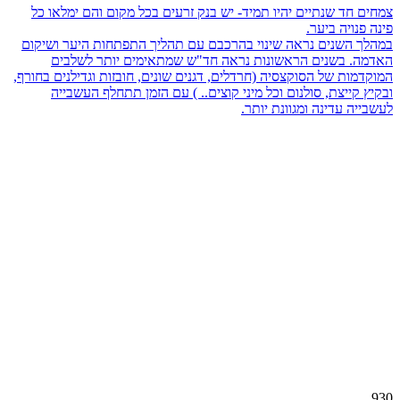
צמחים חד שנתיים יהיו תמיד- יש בנק זרעים בכל מקום והם ימלאו כל
פינה פנויה ביער.
במהלך השנים נראה שינוי בהרכבם עם תהליך התפתחות היער ושיקום
האדמה. בשנים הראשונות נראה חד"ש שמתאימים יותר לשלבים
המוקדמות של הסוקצסיה (חרדלים, דגנים שונים, חובזות וגדילנים בחורף,
ובקיץ קייצת, סולנום וכל מיני קוצים.. ) עם הזמן תתחלף העשבייה
לעשבייה עדינה ומגוונת יותר.
930