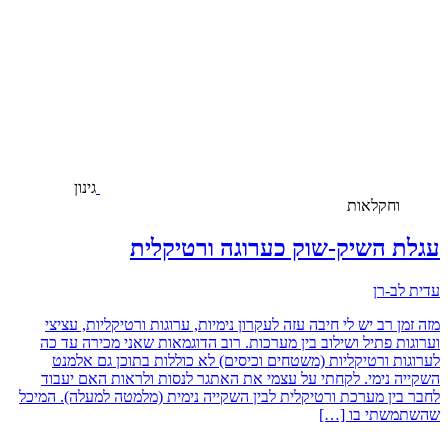
גינון
וחקלאות
עגלת השיק-שוק כערוגה ורטיקלית
עדית לב-רן
מזה זמן רב יש לי חיבה עזה לעקרון נימיות, ערוגות ורטיקליות, עציצי
וערוגות פתיל ושילוב בין מערכות. רוב הדוגמאות שאני מכירה עד כה
לערוגות ורטיקליות (משטחים וכיסים) לא כוללות בתוכן גם אלמנט
השקייה נימי. לקחתי על עצמי את האתגר לנסות ולראות האם יעבוד
לחבר בין מערכת ורטיקלית לבין השקייה נימית (מלמטה למעלה). המיכל
שהשתמשתי בו […]