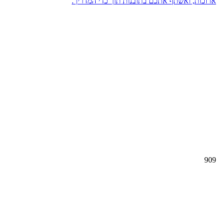
ארוכות, ואשתף אתכם בתובנות תוך כדי המדריך.
909