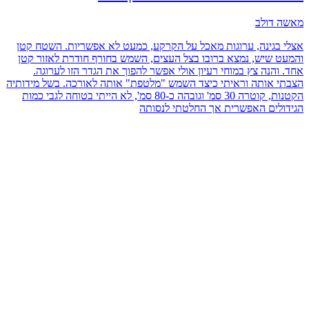
מאשה דולב
אצלי בגינה, ערוגות מאכל על הקרקע, כמעט לא אפשריות. השטח קטן
והמעט שיש, נמצא ברובו בצל העצים, השמש בחורף חודרת לאזור קטן
אחד. והנה צץ במוחי רעיון אולי אפשר להפוך את הגדר הזו לערוגה.
הצבתי אותה וראיתי כיצד השמש "מלטפת" אותה לאורכה. בשל מידותיה
הקטנות, קוטרה 30 סמ' וגובהה כ-80 סמ', לא הייתי בטוחה לגבי כמות
הגידולים האפשרית אך החלטתי לנסותה