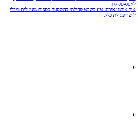
לאפס-פסולת.
איך אירגנו אירוע ט"ו בשבט קהילתי בהשקעה כספית מינימלית ומבלי
לייצר פסולת כלל.
0
0