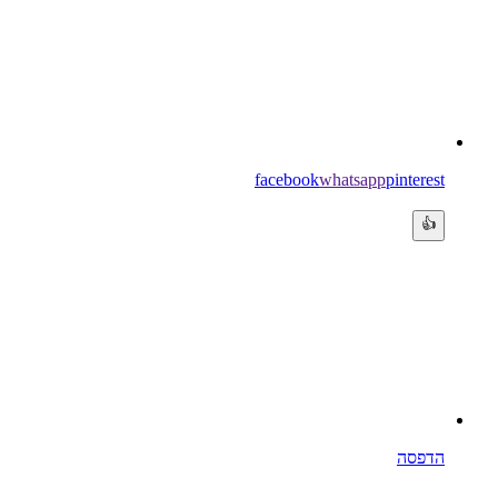
facebook
whatsapp
pinterest
👍
הדפסה