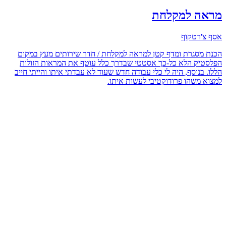
מראה למקלחת
אסף צ'רטקוף
הכנת מסגרת ומדף קטן למראה למקלחת / חדר שירותים מעץ במקום
הפלסטיק הלא כל-כך אסטטי שבדרך כלל עוטף את המראות הזולות
הללו. בנוסף, היה לי כלי עבודה חדש שעוד לא עבדתי איתו והייתי חייב
למצוא משהו פרודוקטיבי לעשות איתו.