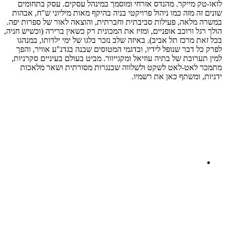
לואו-טק מייקר. מהנדס אזרחי ומוסמך במינהל עסקים. עסק בתחומים
שונים זה מזה כמו ניהול פרויקטי בניה בהיקף מאות מיליוני ש"ח, אבהות
במשרה מלאה, פעילות סביבתית וחברתית, והוצאה לאור של ספרות יפה.
הולך רגל ורוכב אופניים, ומזיז את המכונית רק כשאין ברירה (וכשיש חניה,
בכל זאת מרכז תל אביב). באיזה שלב נזכר בלגו של ימי ילדותו, במנהגו
לפרק כל דבר שנופל לידיו, ובדגמי המטוסים שבנה בגדנ"ע אוויר, והפך
למין תערובת של בתיה עוזיאל ומקגייוור. מביט בעולם בעיניים סקרניות,
מתמכר לאט-לאט לשקט ולשלווה שבנגרות מסורתית ושאר מלאכות
ידניות, ומשתף כאן את רשמיו.