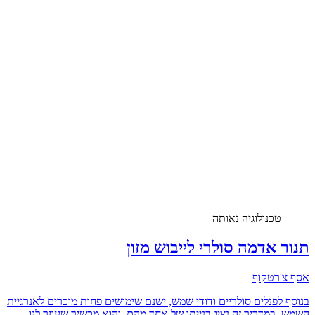
טכנולוגיה נאותה
תנור אדמה סולרי לייבוש מזון
אסף צ'רטקוף
בנוסף לפנלים סולריים ודודי שמש, ישנם שימושים פחות מוכרים לאנרגיית
השמש. במדריך זה נציג בנייתו של אחד מהם, והוא מכשיר שעוזר לנו