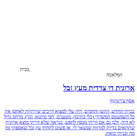
בבית
המלאכה
ארונית דו צדדית מעץ זבל
אסף צ'רטקוף
בביתי החדש, הקטן והחמים, היה עלי למצוא דרכים יצירתיות לאחסן את
כל השמעטס המשרדי (כלי כתיבה, מטענים, דפי טיוטא, וכו'). מרחב גדול
לא היה, ולכן גם אם הייתי מנסה לחפש, כנראה שלא הייתי מוצא ארונית
שתתאים בדיוק למרווח שנשאר לי. אז פשוט לקחתי עץ זבל שאספתי זמן
מה ובניתי כזאת.