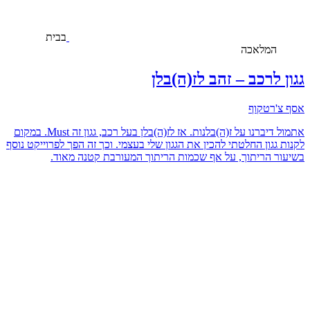
בבית
המלאכה
גגון לרכב – זהב לז(ה)בלן
אסף צ'רטקוף
אתמול דיברנו על ז(ה)בלנות. אז לז(ה)בלן בעל רכב, גגון זה Must. במקום
לקנות גגון החלטתי להכין את הגגון שלי בעצמי. וכך זה הפך לפרוייקט נוסף
בשיעור הריתוך, על אף שכמות הריתוך המעורבת קטנה מאוד.