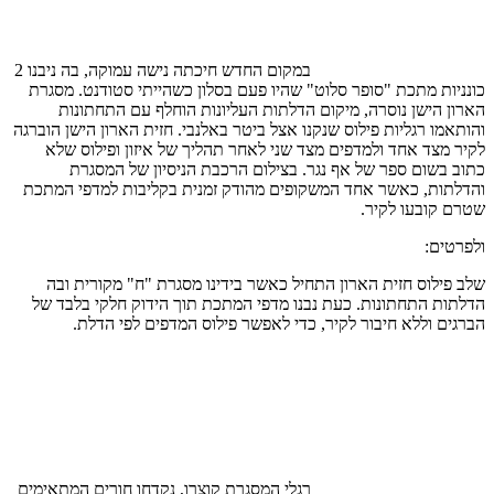
במקום החדש חיכתה נישה עמוקה, בה ניבנו 2
כונניות מתכת "סופר סלוט" שהיו פעם בסלון כשהייתי סטודנט. מסגרת
הארון הישן נוסרה, מיקום הדלתות העליונות הוחלף עם התחתונות
והותאמו רגליות פילוס שנקנו אצל ביטר באלנבי. חזית הארון הישן הוברגה
לקיר מצד אחד ולמדפים מצד שני לאחר תהליך של איזון ופילוס שלא
כתוב בשום ספר של אף נגר. בצילום הרכבת הניסיון של המסגרת
והדלתות, כאשר אחד המשקופים מהודק זמנית בקליבות למדפי המתכת
שטרם קובעו לקיר.
ולפרטים:
שלב פילוס חזית הארון התחיל כאשר בידינו מסגרת "ח" מקורית ובה
הדלתות התחתונות. כעת נבנו מדפי המתכת תוך הידוק חלקי בלבד של
הברגים וללא חיבור לקיר, כדי לאפשר פילוס המדפים לפי הדלת.
רגלי המסגרת קוצרו, נקדחו חורים המתאימים