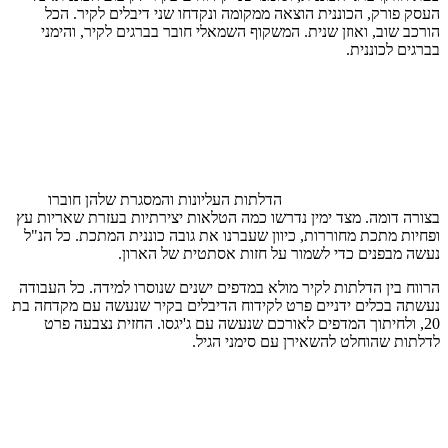
העסק פורק, הכוננית הוצאה ממקומה ונקדחו שני דיבלים לקיר. הכל
הורכב שוב, ואוזן שנית. המשקוף השמאלי חובר בברגים לקיר, והימני
בברגים לכוננית.
הדלתות העליונות והמסגרת שלהן חוברו
בצורה דומה. מצד ימין נדרשו כמה הטלאות יצירתיות בעזרת שאריות עץ
ופחיות מתכת מחוררות, כיוון שעברנו את גובה כוננית המתכת. כל הנ"ל
נעשה מבפנים כדי לשמור על חזות אסתטית של הארון.
הרווח בין הדלתות לקיר מולא במדפים ישנים שנוסרו למידה. כל העבודה
נעשתה בכלים ידניים פרט לקידוח הדיבלים בקיר שנעשה עם מקדחה בת
20, ולחיתוך המדפים לאורכם שנעשה עם ג'יגסו. החזית נצבעה פרט
לדלתות שהוחלט להשאירן עם סימני הגיל.