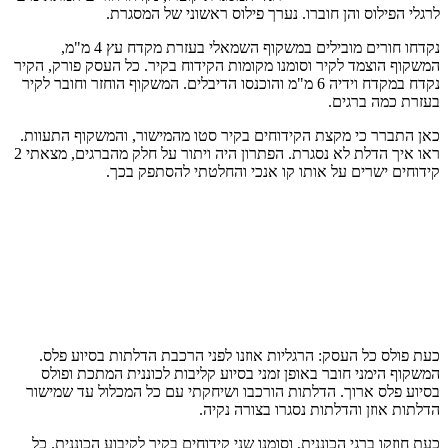
לרגלי הפילוס והן חוברו. נערך פילוס ראשוני של המסגרת.
נקדחו חורים מובילים במשקוף השמאלי בעזרת מקדח עץ 4 מ"מ,
המשקוף הוצמד לקיר וסומנו מקומות הקידוח בקיר. כל העסק פורק, הקיר
נקדח במקדח וידיה 6 מ"מ והוכנסו הדיבלים. המשקוף הוחזר וחובר לקיר
בעזרת כמה ברגים.
כאן התברר כי מקצת הקידוחים בקיר סטו מהמישור, והמשקוף התעוות.
ראו איך הדלת לא נסגרת. הפתרון היה ויתור על חלק מהברגים, מצאתי 2
קידוחים ישרים על אותו קו אנכי והחלטתי להסתפק בכך.
כעת פולס כל העסק: הרגליות אוזנו לפני הרכבת הדלתות בסיוע פלס.
המשקוף הימני חובר באופן זמני בסיוע קליבות לכוננית המתכת ופולס
בסיוע פלס ארוך. הדלתות הורכבו ושיחקתי עם כל המכלול עד שמישור
הדלתות אוזן והדלתות נסגרו בצורה נקיה.
כעת חוזקו ברגי הכוננית, וסומנו שני קידוחים בקיר לקיבוע הכוננית. כל