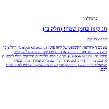
פרמקלצ'ר
חג קיזוז פחמן שמח! (חלק ב')
אסף צ'רטקוף
בשנים האחרונות הקונספט של קיזוז פחמן (Carbon offsetting) החל צובר
תאוצה – יותר ויותר חברות וארגונים מכריזים על עצמם "נטרליים
פחמנית" (Carbon natural), אך אל תתנו ללוגואים הירוקים הללו להטעות
אתכם. מה זה קיזוז פחמן, מה הרעיון שעומד מאחורה, מהן הבעיות
והשאלות הרבות שקיזוז פחמן מציף – כל מה שמקזזי הפחמן לא אומרים
לכם.