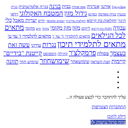
בגינה
אנרגיה
בבית
אורגני
בנייה אלטרנטיבית
בנייה
Upcycling
אפס פסולת
גידול מזון
המטבח האקולוגי
בנייה מאדמה
וידאו
טבעית
בסדנא
כלי
יערות מאכל
חקלאות בת קיימא
חינוך
יוצאים מהסופר
ילדים
חקלאות עירונית
מתאים
מזון
עבודה
מזון מקומי
ליקוט
מקומי
כלכלה בת-קיימא
מחזור
מים
לכל הגילאים
מתאים לתלמידי ז' עד ט'
מתאים לתלמידי ד' עד ו'
מתאים לתלמידי תיכון
נגרות
עשה זאת
עירוני
פרמקלצ'ר
קייטנת "בידיים"
בעצמך
פסולת
קומפוסט
קהילה
שימושחוזר
קיימות
תזונה
שימושאחר
שימוש חוזר
קצת השראה
עליך להתחבר כדי לבצע פעולה זו...
התחברות
הצטרפות
דילוג לתוכן
פתח סרגל נגישות