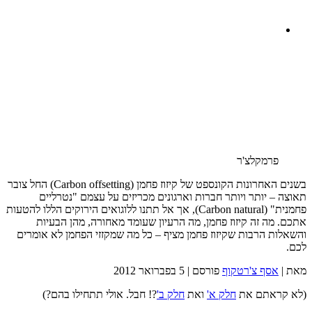
פרמקלצ'ר
בשנים האחרונות הקונספט של קיזוז פחמן (Carbon offsetting) החל צובר
תאוצה – יותר ויותר חברות וארגונים מכריזים על עצמם "נטרליים
פחמנית" (Carbon natural), אך אל תתנו ללוגואים הירוקים הללו להטעות
אתכם. מה זה קיזוז פחמן, מה הרעיון שעומד מאחורה, מהן הבעיות
והשאלות הרבות שקיזוז פחמן מציף – כל מה שמקזזי הפחמן לא אומרים
לכם.
מאת |
אסף צ'רטקוף
פורסם |
5 בפברואר 2012
(לא קראתם את
חלק א'
ואת
חלק ב'
?! חבל. אולי תתחילו בהם?)