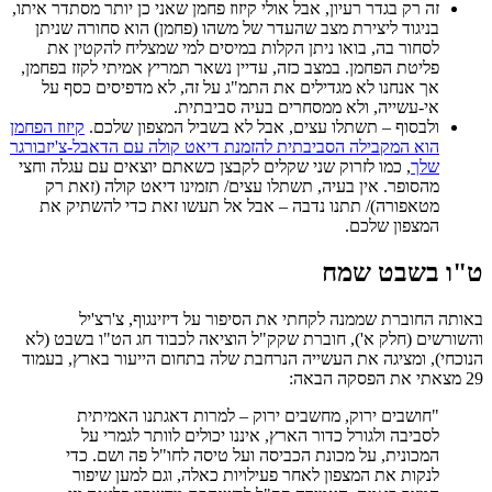
זה רק בגדר רעיון, אבל אולי קיזוז פחמן שאני כן יותר מסתדר איתו,
בניגוד ליצירת מצב שהעדר של משהו (פחמן) הוא סחורה שניתן
לסחור בה, בואו ניתן הקלות במיסים למי שמצליח להקטין את
פליטת הפחמן. במצב כזה, עדיין נשאר תמריץ אמיתי לקזז בפחמן,
אך אנחנו לא מגדילים את התמ"ג על זה, לא מדפיסים כסף על
אי-עשייה, ולא ממסחרים בעיה סביבתית.
ולבסוף – תשתלו עצים, אבל לא בשביל המצפון שלכם.
קיזוז הפחמן
הוא המקבילה הסביבתית להזמנת דיאט קולה עם הדאבל-צ'יזבורגר
שלך
, כמו לזרוק שני שקלים לקבצן כשאתם יוצאים עם עגלה וחצי
מהסופר. אין בעיה, תשתלו עצים/ תזמינו דיאט קולה (זאת רק
מטאפורה)/ תתנו נדבה – אבל אל תעשו זאת כדי להשתיק את
המצפון שלכם.
ט"ו בשבט שמח
באותה החוברת שממנה לקחתי את הסיפור על דיזינגוף, צ'רצ'יל
והשורשים (חלק א'), חוברת שקק"ל הוציאה לכבוד חג הט"ו בשבט (לא
הנוכחי), ומציגה את העשייה הנרחבת שלה בתחום הייעור בארץ, בעמוד
29 מצאתי את הפסקה הבאה:
"חושבים ירוק, מחשבים ירוק – למרות דאגתנו האמיתית
לסביבה ולגורל כדור הארץ, איננו יכולים לוותר לגמרי על
המכונית, על מכונת הכביסה ועל טיסה לחו"ל פה ושם. כדי
לנקות את המצפון לאחר פעילויות כאלה, וגם למען שיפור