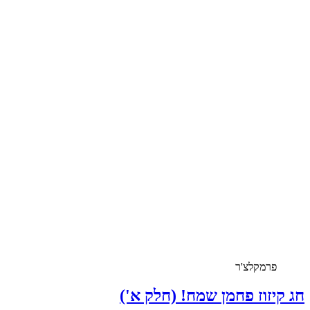
פרמקלצ'ר
חג קיזוז פחמן שמח! (חלק א')