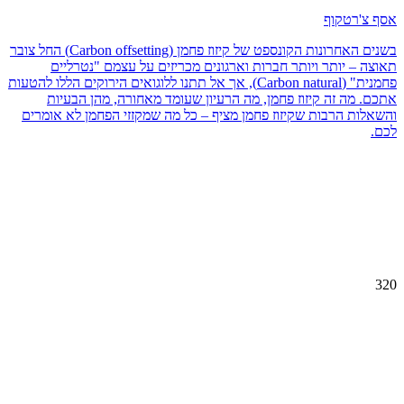
אסף צ'רטקוף
בשנים האחרונות הקונספט של קיזוז פחמן (Carbon offsetting) החל צובר
תאוצה – יותר ויותר חברות וארגונים מכריזים על עצמם "נטרליים
פחמנית" (Carbon natural), אך אל תתנו ללוגואים הירוקים הללו להטעות
אתכם. מה זה קיזוז פחמן, מה הרעיון שעומד מאחורה, מהן הבעיות
והשאלות הרבות שקיזוז פחמן מציף – כל מה שמקזזי הפחמן לא אומרים
לכם.
320