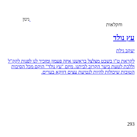
גינון
וחקלאות
עץ נולד
יעקב גילת
לקראת ט"ו בשבט מצלצל בראשנו איזה פעמון ומזכיר לנו לפנות לקק"ל
וללכת לטעת ביער הקרוב לביתנו. מיזם "עץ נולד" הוקם מכל הסיבות
הטובות שיכולות להיות לנטיעת עצים דווקא בערים.
293