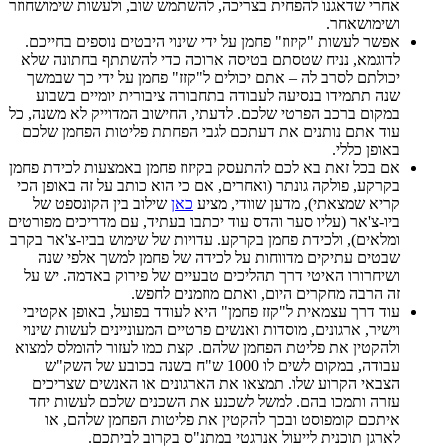
אחרי שדאגנו להפחית בצריכה, להשתמש שוב, ולעשות שימושחוזר
ושימושאחר.
אפשר לעשות "קיזוז" פחמן על ידי שינוי היבטים נוספים בחייכם.
לדוגמא, נניח שטסתם בטיסה ארוכה כדי להשתתף בחתונה שלא
יכולתם לסרב לה – אתם יכולים ל"קזז" פחמן על ידי כך שבמשך
שנה תתמידו בנסיעה לעבודה בתחבורה ציבורית יומיים בשבוע
במקום ברכב הפרטי שלכם. לדעתי, החישוב המדוייק לא משנה, כל
עוד אתם נותנים את דעתכם לגבי הפחתת פליטות הפחמן שלכם
באופן כללי.
אם בכל זאת בא לכם להתעסק בקיזוז פחמן באמצעות לכידת פחמן
בקרקע, פולקה גונתר (ואחרים, אם כי הוא כותב על זה באופן הכי
קריא שמצאתי), מדען שוודי, מציע
כאן
שילוב בין הקונספט של
ביו-צ'אר (עליו סער והדס עוד יכתבו בעתיד, עם מדריכים מפורטים
ומלאים), ולכידת פחמן בקרקע. עדויות של שימוש בביו-צ'אר בקרב
שבטים עתיקים מדווחות על לכידה של פחמן למשך אלפי שנה
ושיחרורו האיטי דרך תהליכים טבעיים של פירוק באדמה. יש על
זה הרבה מחקרים היום, ואתם מוזמנים לחפש.
עוד דרך עצמאית ל"קזז פחמן" היא לעודד בפועל, באופן אקטיבי
וישיר, ארגונים, מוסדות ואנשים פרטיים המעוניינים לעשות שינוי
ולהקטין את פליטת הפחמן שלהם. קצת כמו לעזור להומלס למצוא
עבודה, במקום לשים לו 1000 ש"ח בשנה בכובע של השק"ש
הצבאי הקרוע שלו. תמצאו את הארגונים או האנשים שצריכים
עזרה ותמכו בהם. למשל לשכנע את השכנים שלכם לעשות יחד
איתכם קומפוסט ובכך להקטין את פליטות הפחמן שלהם, או
לארגן תוכנית לייעול אנרגטי במתנ"ס בקרוב לביתכם.