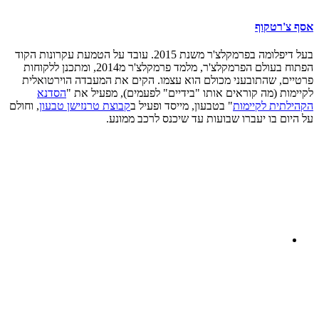
אסף צ'רטקוף
בעל דיפלומה בפרמקלצ'ר משנת 2015. עובד על הטמעת עקרונות הקוד
הפתוח בעולם הפרמקלצ'ר, מלמד פרמקלצ'ר מ2014, ומתכנן ללקוחות
פרטיים, שהתובעני מכולם הוא עצמו. הקים את המעבדה הוירטואלית
לקיימות (מה קוראים אותו "בידיים" לפעמים), מפעיל את "
הסדנא
הקהילתית לקיימות
" בטבעון, מייסד ופעיל ב
קבוצת טרנזישן טבעון
, וחולם
על היום בו יעברו שבועות עד שיכנס לרכב ממונע.