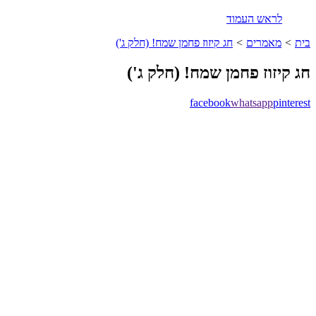
לראש העמוד
בית
>
מאמרים
>
חג קיזוז פחמן שמח! (חלק ג')
חג קיזוז פחמן שמח! (חלק ג')
facebook
whatsapp
pinterest