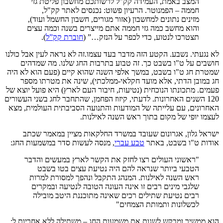
המצב באמת, העמידה קק"ל לרשותכם מחשבון פליטת גזי
חממה – הפמנוטר. הרעיון פשוט: נכנסים לאתר קק"ל,
מזינים נתונים למחשבון (אזור מגורים, חשבון החשמל ועוד),
והוא מחשב כמה גזי חממה אתם מייצרים בשנה וכמה עצים
תצטרכו לנטוע, כדי לכפר על הנזק…” (
חוברת קק”ל
).
לא נגעתי. נשבע. הקטע הזה מדבר בעד עצמו.זה לא נראה לעין אבל כולנו
חושבים על ט"ו בשבט כך. זה טבוע בתרבות החג שלנו. מה שמדהים
שמטרת חג ט"ו בשבט, במשך אלפי השנה שהוא קיים (פעם הוא לא היה
חג במובן הדתי, אלא מועד חקלאי-ממלכתי), שינה את מטרתו מספר
פעמים. מתכונתו הנוכחית (נטיעות, חיבור העם לארץ) היא פועל יוצא של
120 השנים האחרונות. לדעתי, קיזוז הפחמן, שהתחבר לחג בשני העשורים
האחרונים, עם עלייתה של המודעות והתנועה הסביבתית העולמית, מצא
לעצמו יופי של מקום בתוך ראש השנה לאילנות.
ישראל גלון, אגרונום שעובד במשרד החלקאות מציין במאמר שכתב
אודות ט"ו בשבט, באתר
טבע עברי
, מנסה לעשות סדר במשמעות החג:
"ראשוני העולים רצו לחזק את הקשר לארץ במעשים והדבר
הטבעי ביותר שנראה להם היה נטיעת עצים בטו בשבט
ראש השנה לאילנות. המנהג התקבל ונהפך למסורת למרות
שלגבי מינים רבים זו אינה העונה הטובה לנטיעה ובמקרים
רבים נטיעת שתילים רכים שאינה מתוכננת היטב מובילה
לכשלונות ותמותת הצמחים"
הוא ממשיך ומבקש לשנות את משמעות החג – משתילה ללא אחריות ל: