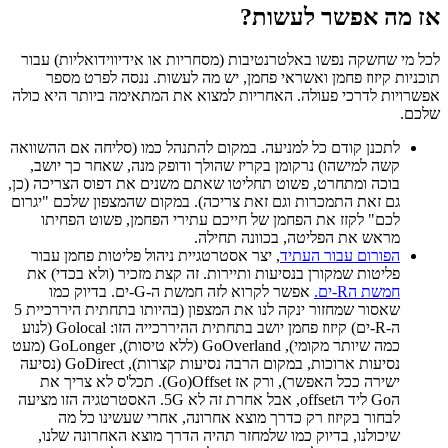
אז מה אפשר לעשות?
לכל מי שחשקה נפשו באלטרנטיבות (מסחריות או אידיווידואליות) עבור
תוכניות קיזוז פחמן ואשראי פחמן, יש מה לעשות. ננסה לפרט מספר
אפשרויות לדרכי פעולה. האחריות למצוא את המתאימה ביותר היא כולה
שלכם.
לתכנן קודם כל למניעה. במקום להתנהל כמו (סליחה אם ההשוואה
קשה למישהו) נרקומן בקריז שהולך ודופק מנה, שאחר כך יושב,
בוכה ומתחרט, פשוט תחליטו שאתם משנים את דפוס הצריכה (כן,
גם זאת התמכרות וגם זאת צריכה). במקום שהמצפון שלכם "יגרום
לכם" לקזז את הפחמן של חייכם עתירי הפחמן, פשוט הפחיתו
מראש את הפליטה, בכוונה תחילה.
הפורום עבור העתיד
, יצר אסטרטגיית ניהול פליטות פחמן עבור
פליטות שמקורן בנסיעות ותיירות. זה קצת מזכיר (ולא בכדי) את
חמשת הR-ים.
אפשר לקרוא לזה חמשת ה-G-ים. בדיוק כמו
שאסור שמחזור ינקה לנו את המצפון (בהיותו בתחתית היררכיית 5
ה-R-ים) קיזוז פחמן יושב בתחתית ההיררכייה הזו: Golocal (לנוע
כמה שיותר מקומי), GoOverland (ללא טיסות), GoLonger (מעט
נסיעות ארוכות, במקום הרבה נסיעות קצרות), GoDirect (נסיעה
ישירה ככל האפשר), ורק אז Go)Offset). תכל'ס לא צריך את
הGo ליד הoffset, אבל אחרת זה לא 5G. האסטרטגיה הזו מציעה
לבחור בקיזוז רק כדרך מוצא אחרונה, אחרי שעשינו כל מה
שיכולנו, בדיוק כמו שלמחזר תהיה הדרך מוצא האחרונה שלנו,