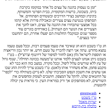
"זמן בו נעסוק בהגנה על עצים כל אחד במקומו בקרבת
ביתו, בשכונה, ברשות המקומית, בבית הפרטי והמשותף,
בקיבוץ ובמושב בצידי הדרכים ובשטחים הפתוחים. אל
תסתפקו בנטיעת עצים צעירים ובאכילת פירות אלא קדמו
בכל אמצעי שתבחרו את ההגנה על עצים, דאגו לחנך את
הצעירים את הנוער הם העתיד[..] כאזרחים בוגרים עוד
מספר שנים וכמקבלי החלטות הם יפעלו אחרת, הם יתחשבו
יותר בעצים.”
חג ט"ו בשבט הוא חג שאיבד את טעמו פעמים רבות, ובכל פעם טעמו
נמצא מחדש. עתה אני רוצה להכריז על טעם חדש, או יותר נכון ווריאציה
או תוספת לישראל גלון (אם לחזור לסיפור של דיזינגוף וצ'רצ'יל) – בט"ו
בשבט ניתן אנחנו לעצים ללמד אותנו ש"מעשה בכוונה תחילה", שנוף גדול
של עץ ללא שורשים עלול ליפול, ובכל מקרה, במצב כזה הוא כבר לא
מקבע פחמן, אלא משחרר אותו (לאט). ט"ו בשבט צריך להיות החג שבו
אנו עושים את חשבון הנפש הסביבתי שלנו. לא (רק) בשתילה כדי "לכפר"
על החטאים שלנו, להקל על המצפון. חושבים לעומק ומחפשים את
השורשים, לא מסתפקים אך ורק במראית העין. כי מראית עין יכולה
להטעות.
greenwash
ט"ו בשבט
יערות מאכל
כלכלה בת-קיימא