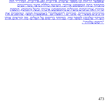
שאפשר לרקוח וכן מספר שיטות: אירובית ואנ-אירובית. המדריך הזה
מתמקד בתה קומפוסט אירובי. השיטה כוללת מיצוי נוטריינטים
ומיקרו-אורגניזמים מועילים מקומפוסט איכותי ובשל (הומוס), הוספת
מרכיבים מעשירים, סוכרים ו"הפעלתם" באמצעות חמצן, שהופכים את
השיקוי שלכם/ן לסופר זמין, במיוחד בריסוס על העלים, מה קוראים אותו
"ריסוס עלוותי".
473