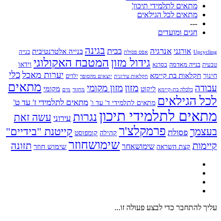
מתאים לתלמידי תיכון'
מתאים לכל הגילאים
---
חגים ומועדים
בגינה
אנרגיה
בבית
אורגני
בנייה אלטרנטיבית
בנייה
Upcycling
אפס פסולת
גידול מזון
המטבח האקולוגי
בנייה מאדמה
וידאו
טבעית
בסדנא
כלי
יערות מאכל
חקלאות בת קיימא
חינוך
יוצאים מהסופר
ילדים
חקלאות עירונית
מתאים
מזון
עבודה
מזון מקומי
ליקוט
מקומי
כלכלה בת-קיימא
מחזור
מים
לכל הגילאים
מתאים לתלמידי ז' עד ט'
מתאים לתלמידי ד' עד ו'
מתאים לתלמידי תיכון
נגרות
עשה זאת
עירוני
פרמקלצ'ר
קייטנת "בידיים"
בעצמך
פסולת
קומפוסט
קהילה
שימושחוזר
קיימות
תזונה
שימושאחר
שימוש חוזר
קצת השראה
עליך להתחבר כדי לבצע פעולה זו...