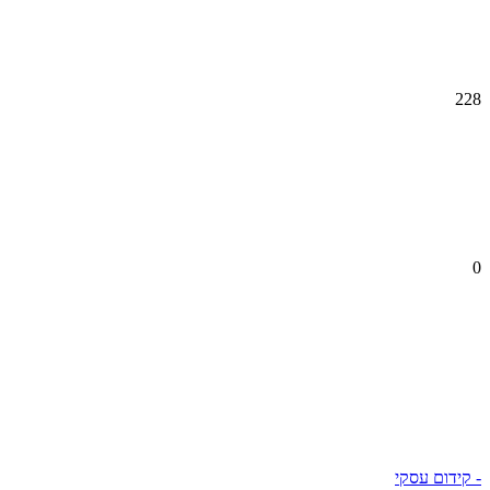
228
0
- קידום עסקי