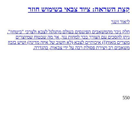
קצת השראה: ציוד צבאי בשימוש חוזר
ליאור זינגר
חלק ניכר מהמשאבים הפיננסים בעולם מתגלגל לצבא ולצרכי "ביטחון".
ניתן להסכים עם הצורך בכך למחות נגד, אך מה שבטוח שמיוצרים
מוצרים מאוד(!) איכותיים לצבא (לא חשוב של איזה מדינה) ושיש בזבוז
משאבים רב ויצירת פסולת רבה על ידי צבאות, בהגדרה.
550