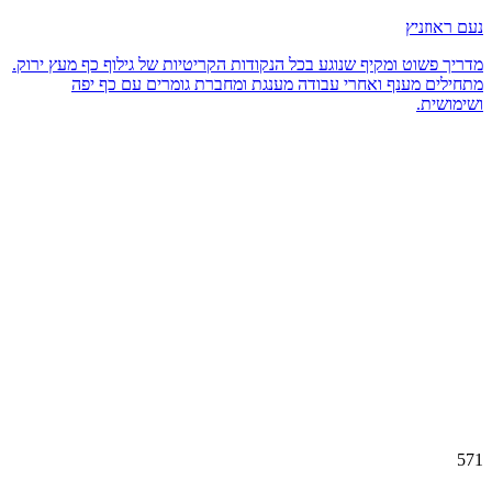
נעם ראוזניץ
מדריך פשוט ומקיף שנוגע בכל הנקודות הקריטיות של גילוף כף מעץ ירוק.
מתחילים מענף ואחרי עבודה מענגת ומחברת גומרים עם כף יפה
ושימושית.
571