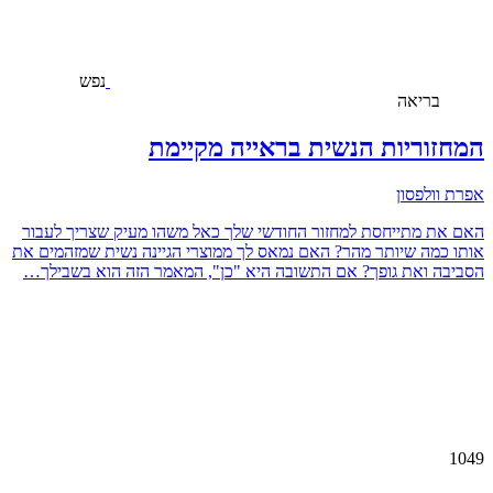
נפש
בריאה
המחזוריות הנשית בראייה מקיימת
אפרת וולפסון
האם את מתייחסת למחזור החודשי שלך כאל משהו מעיק שצריך לעבור
אותו כמה שיותר מהר? האם נמאס לך ממוצרי הגיינה נשית שמזהמים את
הסביבה ואת גופך? אם התשובה היא "כן", המאמר הזה הוא בשבילך…
1049