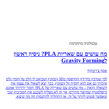
טכנולוגיה מתקדמת
מה עושים עם שאריות PLA? ניסיון ראשון
לGravity Forming
אסף צ'רטקוף
למי שנדבק בחיידק ההדפסה ב3D (כמוני) ושכואב לו הלב על חומר גלם
איכותי גם אם הוא יחסית זול (כמוני), כבר יצא לשאול את עצמו את
השאלה הזאת – מה עושים עם שאריות של PLA? חומר ידידותי אמנם,
ביופלסטיק שמיוצר מתירס, אך זה לא מצליח לשכנע את הסביבתן שבי
שאפשר פשוט לוותר על זה. אז התחלתי להתנסות וזה מה שיצא.