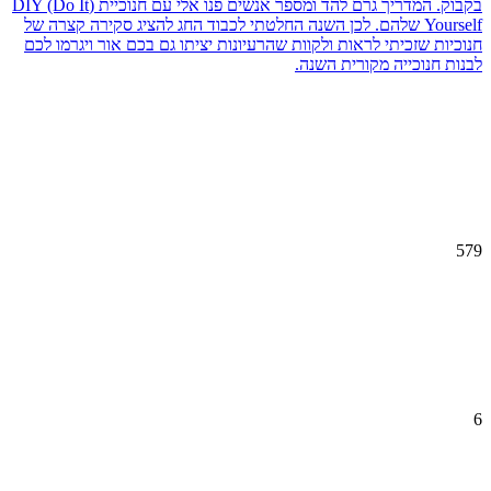
בקבוק. המדריך גרם להד ומספר אנשים פנו אלי עם חנוכיית (DIY (Do It
Yourself שלהם. לכן השנה החלטתי לכבוד החג להציג סקירה קצרה של
חנוכיות שזכיתי לראות ולקוות שהרעיונות יציתו גם בכם אור ויגרמו לכם
לבנות חנוכייה מקורית השנה.
579
6