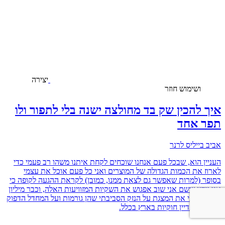
יצירה
ושימוש חוזר
איך להכין שק בד מחולצה ישנה בלי לתפור ולו
תפר אחד
אביב בייליס לרנר
העניין הוא, שבכל פעם אנחנו שוכחים לקחת איתנו משהו רב פעמי כדי
לארוז את הכמות הגדולה של המוצרים ואני כל פעם אוכל את עצמי
בסופר (למרות שאפשר גם לצאת ממנו, כמובן) לקראת ההגעה לקופה כי
אני יודע ששם אני שוב אפגוש את השקיות המזוויעות האלה, וכבר מיליון
פעם ראיתי את המצגת על הנזק הסביבתי שהן גורמות ועל המחדל הדפוק
הזה שהן עדיין חוקיות בארץ בכלל.