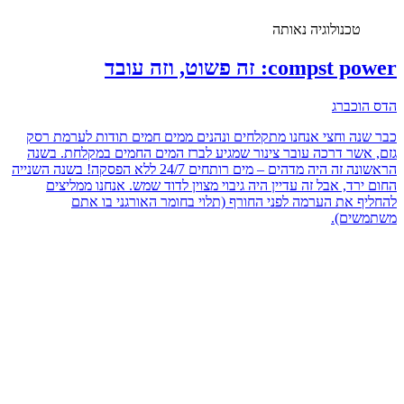
טכנולוגיה נאותה
compst power: זה פשוט, וזה עובד
הדס הוכברג
כבר שנה וחצי אנחנו מתקלחים ונהנים ממים חמים תודות לערמת רסק
גזם, אשר דרכה עובר צינור שמגיע לברז המים החמים במקלחת. בשנה
הראשונה זה היה מדהים – מים רותחים 24/7 ללא הפסקה! בשנה השנייה
החום ירד, אבל זה עדיין היה גיבוי מצוין לדוד שמש. אנחנו ממליצים
להחליף את הערמה לפני החורף (תלוי בחומר האורגני בו אתם
משתמשים).