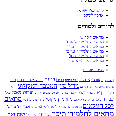
פרמקלצ'ר ישראל
אחסון לינוקס
להורים ולמורים
מתאים לילדי גן
מתאים לתלמידי א' עד ג'
מתאים לתלמידי ד' עד ו'
מתאים לתלמידי ז' עד ט'
מתאים לתלמידי תיכון'
מתאים לכל הגילאים
---
חגים ומועדים
בגינה
אנרגיה
בבית
אורגני
בנייה אלטרנטיבית
בנייה
Upcycling
אפס פסולת
גידול מזון
המטבח האקולוגי
בנייה מאדמה
וידאו
טבעית
בסדנא
כלי
יערות מאכל
חקלאות בת קיימא
חינוך
יוצאים מהסופר
ילדים
חקלאות עירונית
מתאים
מזון
עבודה
מזון מקומי
ליקוט
מקומי
כלכלה בת-קיימא
מחזור
מים
לכל הגילאים
מתאים לתלמידי ז' עד ט'
מתאים לתלמידי ד' עד ו'
מתאים לתלמידי תיכון
נגרות
עשה זאת
עירוני