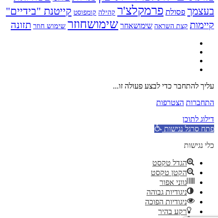
פרמקלצ'ר
קייטנת "בידיים"
בעצמך
פסולת
קומפוסט
קהילה
שימושחוזר
קיימות
תזונה
שימושאחר
שימוש חוזר
קצת השראה
עליך להתחבר כדי לבצע פעולה זו...
התחברות
הצטרפות
דילוג לתוכן
פתח סרגל נגישות
כלי נגישות
הגדל טקסט
הקטן טקסט
גווני אפור
ניגודיות גבוהה
ניגודיות הפוכה
רקע בהיר