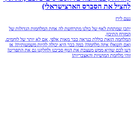
להציל את הסברס הארצישראלי)
נעם לירז
יתכן שמתחת לאף של כולנו מתרחשת לה אחת המלחמות הגדולות של
המזרח התיכון,
המלחמה הזאת כוללת כנראה כבר מאות אלפי, אם לא יותר של לוחמים.
ואם תשאלו איזה מלחמה? כמה כבר היא יכולה להיות משמעותית? אז
דעו לכם שהיא ממש מעצבת את הנוף סביבנו ולחלקנו גם את התפריט!
זוהי מלחמת המושיות והאצבריות!