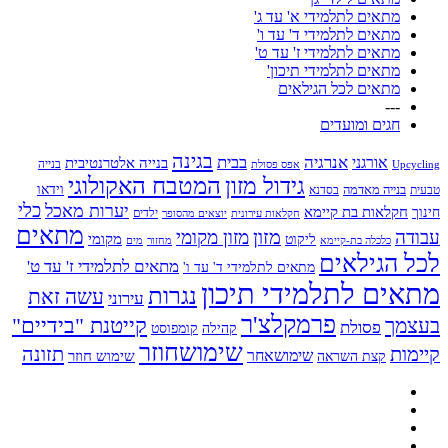
מתאים לתלמידי א' עד ג'
מתאים לתלמידי ד' עד ו'
מתאים לתלמידי ז' עד ט'
מתאים לתלמידי תיכון'
מתאים לכל הגילאים
---
חגים ומועדים
בגינה
אנרגיה
בבית
אורגני
בנייה אלטרנטיבית
בנייה
Upcycling
אפס פסולת
גידול מזון
המטבח האקולוגי
בנייה מאדמה
וידאו
טבעית
בסדנא
כלי
יערות מאכל
חקלאות בת קיימא
חינוך
יוצאים מהסופר
ילדים
חקלאות עירונית
מתאים
מזון
עבודה
מזון מקומי
ליקוט
מקומי
כלכלה בת-קיימא
מחזור
מים
לכל הגילאים
מתאים לתלמידי ז' עד ט'
מתאים לתלמידי ד' עד ו'
מתאים לתלמידי תיכון
נגרות
עשה זאת
עירוני
פרמקלצ'ר
קייטנת "בידיים"
בעצמך
פסולת
קומפוסט
קהילה
שימושחוזר
קיימות
תזונה
שימושאחר
שימוש חוזר
קצת השראה