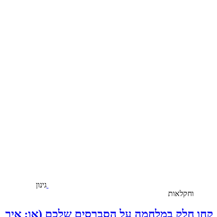
גינון
וחקלאות
קחו חלק במלחמה על הסברסים שלכם (או: איך