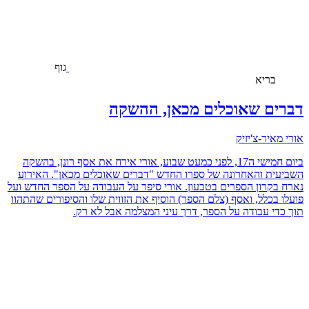
גוף
בריא
דברים שאוכלים מכאן, ההשקה
אורי מאיר-צ'יזיק
ביום חמישי ה17, לפני כמעט שבוע, אורי אירח את אסף רונן, בהשקה
השביעית והאחרונה של ספרו החדש "דברים שאוכלים מכאן". האירוע
נארח בקרון הספרים בטבעון. אורי סיפר על העבודה על הספר החדש ועל
פועלו בכלל, ואסף (צלם הספר) הוסיף את הזווית שלו והסיפורים שהתהוו
תוך כדי עבודה על הספר, דרך עיני המצלמה אבל לא רק.