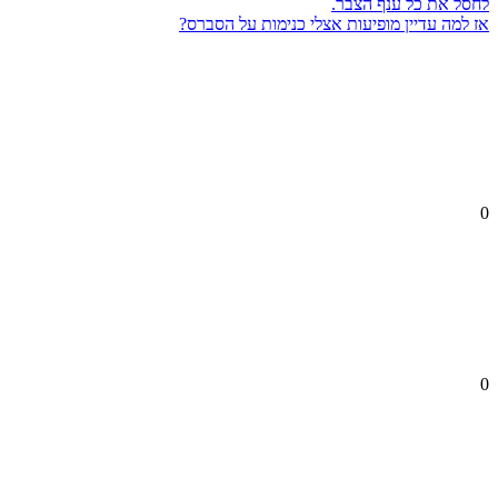
לחסל את כל ענף הצבר.
אז למה עדיין מופיעות אצלי כנימות על הסברס?
0
0