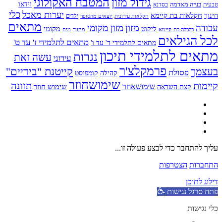
גידול מזון
המטבח האקולוגי
בנייה מאדמה
וידאו
טבעית
בסדנא
כלי
יערות מאכל
חקלאות בת קיימא
חינוך
יוצאים מהסופר
ילדים
חקלאות עירונית
מתאים
מזון
עבודה
מזון מקומי
ליקוט
מקומי
כלכלה בת-קיימא
מחזור
מים
לכל הגילאים
מתאים לתלמידי ז' עד ט'
מתאים לתלמידי ד' עד ו'
מתאים לתלמידי תיכון
נגרות
עשה זאת
עירוני
פרמקלצ'ר
קייטנת "בידיים"
בעצמך
פסולת
קומפוסט
קהילה
שימושחוזר
קיימות
תזונה
שימושאחר
שימוש חוזר
קצת השראה
עליך להתחבר כדי לבצע פעולה זו...
התחברות
הצטרפות
דילוג לתוכן
פתח סרגל נגישות
כלי נגישות