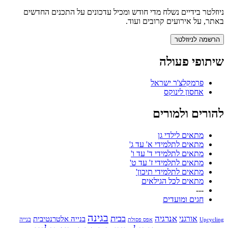
ניוזלטר בידיים נשלח מדי חודש ומכיל עדכונים על התכנים החדשים
באתר, על אירועים קרובים ועוד.
שיתופי פעולה
פרמקלצ'ר ישראל
אחסון לינוקס
להורים ולמורים
מתאים לילדי גן
מתאים לתלמידי א' עד ג'
מתאים לתלמידי ד' עד ו'
מתאים לתלמידי ז' עד ט'
מתאים לתלמידי תיכון'
מתאים לכל הגילאים
---
חגים ומועדים
בגינה
אנרגיה
בבית
אורגני
בנייה אלטרנטיבית
בנייה
Upcycling
אפס פסולת