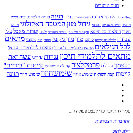
---
חגים ומועדים
בגינה
אנרגיה
בבית
אורגני
בנייה אלטרנטיבית
בנייה
Upcycling
אפס פסולת
גידול מזון
המטבח האקולוגי
בנייה מאדמה
וידאו
טבעית
בסדנא
כלי
יערות מאכל
חקלאות בת קיימא
חינוך
יוצאים מהסופר
ילדים
חקלאות עירונית
מתאים
מזון
עבודה
מזון מקומי
ליקוט
מקומי
כלכלה בת-קיימא
מחזור
מים
לכל הגילאים
מתאים לתלמידי ז' עד ט'
מתאים לתלמידי ד' עד ו'
מתאים לתלמידי תיכון
נגרות
עשה זאת
עירוני
פרמקלצ'ר
קייטנת "בידיים"
בעצמך
פסולת
קומפוסט
קהילה
שימושחוזר
קיימות
תזונה
שימושאחר
שימוש חוזר
קצת השראה
עליך להתחבר כדי לבצע פעולה זו...
התחברות
הצטרפות
דילוג לתוכן