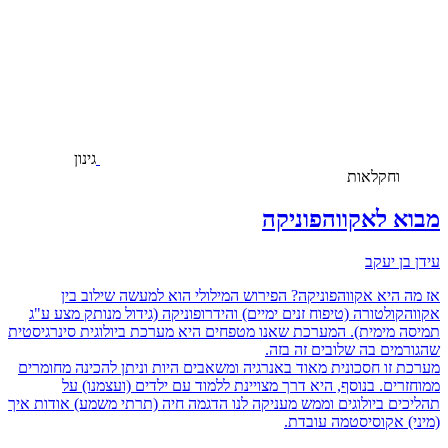
גינון
וחקלאות
מבוא לאקווהפוניקה
עידן בן יעקב
אז מה היא אקווהפוניקה? הפירוש המילולי הוא למעשה שילוב בין
אקווהקולטורה (טיפוח זנים ימיים) והידרופוניקה (גידול מנותק מצע ע"ג
תמיסה מימית). המערכת שאנו מטפחים היא מערכת ביולוגית סינרגיסטית
שהגורמים בה שלובים זה בזה.
מערכת זו חסכונית מאוד באנרגיה ומשאבים היות וניתן להכינה מחומרים
ממוחזרים. בנוסף, היא דרך מצויינת ללמוד עם ילדים (ועצמנו) על
תהליכים ביולוגים וממש מעניקה לנו הדגמה חיה (תרתי משמע) אודות איך
(מיני) אקוסיסטמה עובדת.