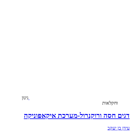
גינון
וחקלאות
דגים חסה ורוקנרול-מערכת איקאפוניקה
עידן בן יעקב