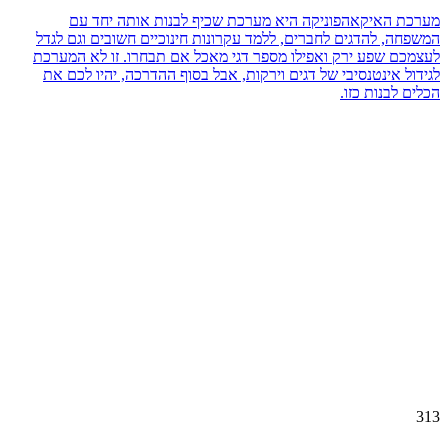
מערכת האיקאהפוניקה היא מערכת שכיף לבנות אותה יחד עם
המשפחה, להדגים לחברים, ללמד עקרונות חינוכיים חשובים וגם לגדל
לעצמכם שפע ירק ואפילו מספר דגי מאכל אם תבחרו. זו לא המערכת
לגידול אינטנסיבי של דגים וירקות, אבל בסוף ההדרכה, יהיו לכם את
הכלים לבנות כזו.
313