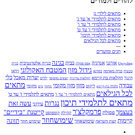
להורים ולמורים
מתאים לילדי גן
מתאים לתלמידי א' עד ג'
מתאים לתלמידי ד' עד ו'
מתאים לתלמידי ז' עד ט'
מתאים לתלמידי תיכון'
מתאים לכל הגילאים
---
חגים ומועדים
בגינה
אנרגיה
בבית
אורגני
בנייה אלטרנטיבית
בנייה
Upcycling
אפס פסולת
גידול מזון
המטבח האקולוגי
בנייה מאדמה
וידאו
טבעית
בסדנא
כלי
יערות מאכל
חקלאות בת קיימא
חינוך
יוצאים מהסופר
ילדים
חקלאות עירונית
מתאים
מזון
עבודה
מזון מקומי
ליקוט
מקומי
כלכלה בת-קיימא
מחזור
מים
לכל הגילאים
מתאים לתלמידי ז' עד ט'
מתאים לתלמידי ד' עד ו'
מתאים לתלמידי תיכון
נגרות
עשה זאת
עירוני
פרמקלצ'ר
קייטנת "בידיים"
בעצמך
פסולת
קומפוסט
קהילה
שימושחוזר
קיימות
תזונה
שימושאחר
שימוש חוזר
קצת השראה