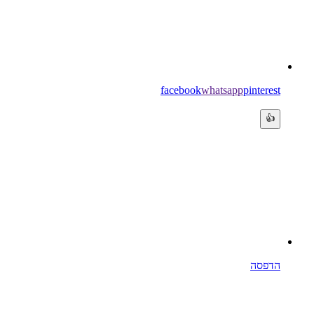
facebook
whatsapp
pinterest
👍
הדפסה