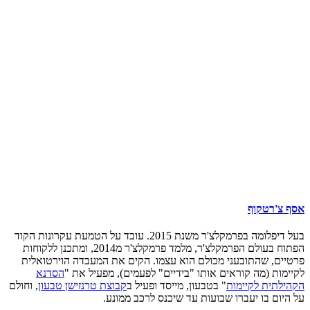
סף צ'רטקוף
בעל דיפלומה בפרמקלצ'ר משנת 2015. עובד על הטמעת עקרונות הקוד
הפתוח בעולם הפרמקלצ'ר, מלמד פרמקלצ'ר מ2014, ומתכנן ללקוחות
רטיים, שהתובעני מכולם הוא עצמו. הקים את המעבדה הוירטואלית
קיימות (מה קוראים אותו "בידיים" לפעמים), מפעיל את "
הסדנא
קהילתית לקיימות
" בטבעון, מייסד ופעיל ב
קבוצת טרנזישן טבעון
, וחולם
ל היום בו יעברו שבועות עד שיכנס לרכב ממונע.