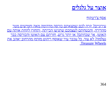
וצר על גלגלים
סף צ'רטקוף
ירוניים? קרה לכם שמצאתם כורסה מדהימה מאה וחמישים מטר
הדירה, והבטחתם לעצמכם שתגיעו הבייתה, ותחזרו לקחת אותה עם
אוטו, אך שכחתם? או יותר גרוע, חזרתם עם האוטו והכורסה כבר
עלמה? לא עוד. כל עכבר עיר שאוסף ריהוט מזדמן מהרחוב יאהב את
Treasure Wheels
36