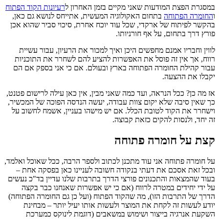
מסגרת הפצת המודעות שאני מקיים בזמן האחרון ל
רעיונות הקוד הפתוח
החומרה הפתוחה
בתחום האקולוגיה המעשית, אתייחס לנושא גם כאן,
הקשר לפיתוח של ארקדי, שכל עוד יוכח אחרת, סיכוי סביר שהוא אכן
ורץ דרך בתחום, על אף חורניותו.
ווין וחבריו אמנם מחפשים היכן ואיך למכור את הרעיון, עבור עשיית
ווח, אך אין זה פוסל את האפשרות להציע להם לשחרר את התוכניות
בור קהילת החומרה הפתוחה בארץ ובעולם. אם כי אני בספק אם הם
קבלו את ההצעה.
ז מה כן? ככל הנראה, ועד כמה שאני מבין, אין כאן עילה לרישום פטנט,
ך שאין סיבה שלא יקום צוות עבודה, יעשה הנדסה הפוכה של המכשיר,
ישחרר את הקוד לטובת הכלל. אם יש מישהו בעניין, אשמח לחשוב על
ה יחד, ולנסות להקים כזאת קבוצה.
צת על חומרה פתוחה
ל חומרה פתוחה אני עוד מתכנן לכתוב ולספר הרבה, ככל שאוכל ואלמד,
בכל זאת אסכם את דעתי בנקודה חשובה לעניינו כאן בפסקה אחת –
עוד שהמצאות והתכנונים פורצי הדרך בתרבות שלנו עדיין בד"כ נעשים
ל ידי יחידים במטרה לרווח (אם כי יש אפשרות שאנחנו כבר בקצה
דרך של התרבות הזו), מה שהקוד הפתוח (ועל כן גם החומרה הפתוחה)
ודע לעשות זה לקחת את המוצר ולעשות אותו יעיל יותר – מבחינת
שקעת אנרגיה בייצור ושימוש במשאבים (דוגמת לינוקס כמערכת