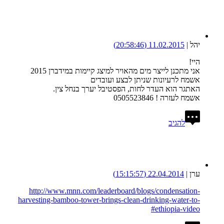
יהל
|
11.02.2015
(20:58:46)
היי!
אני מתכנן לייצר מים מהאויר למיצג קיימות במידברן 2015
אשמח לרעיונות שניתן לבצע ועובדים
האתגר הוא העדר לחות, הפסטיבל יערך בנחל צין.
אשמח לעזרה ! 0505523846
להגיב
ערן
|
22.04.2014
(15:15:57)
http://www.mnn.com/leaderboard/blogs/condensation-
harvesting-bamboo-tower-brings-clean-drinking-water-to-
ethiopia-video#