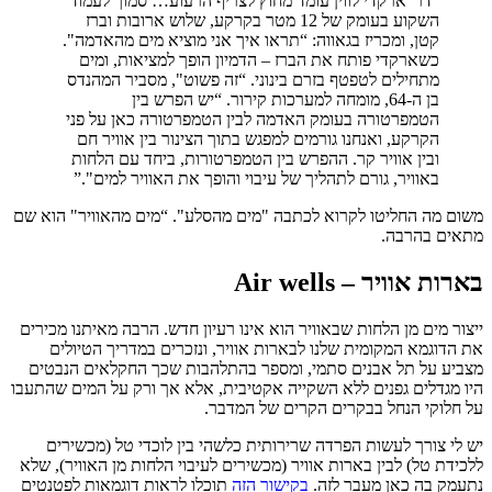
“דר' ארקדי לווין עומד מחוץ לצריף הרעוע… סמוך לעמוד
השקוע בעומק של 12 מטר בקרקע, שלוש ארובות וברז
קטן, ומכריז בגאווה: “תראו איך אני מוציא מים מהאדמה".
כשארקדי פותח את הברז – הדמיון הופך למציאות, ומים
מתחילים לטפטף בזרם בינוני. “זה פשוט", מסביר המהנדס
בן ה-64, מומחה למערכות קירור. “יש הפרש בין
הטמפרטורה בעומק האדמה לבין הטמפרטורה כאן על פני
הקרקע, ואנחנו גורמים למפגש בתוך הצינור בין אוויר חם
ובין אוויר קר. ההפרש בין הטמפרטורות, ביחד עם הלחות
באוויר, גורם לתהליך של עיבוי והופך את האוויר למים".”
שום מה החליטו לקרוא לכתבה "מים מהסלע". “מים מהאוויר" הוא שם
תאים בהרבה.
ארות אוויר – Air wells
יצור מים מן הלחות שבאוויר הוא אינו רעיון חדש. הרבה מאיתנו מכירים
ת הדוגמא המקומית שלנו לבארות אוויר, ונזכרים במדריך הטיולים
צביע על תל אבנים סתמי, ומספר בהתלהבות שכך החקלאים הנבטים
יו מגדלים גפנים ללא השקייה אקטיבית, אלא אך ורק על המים שהתעבו
ל חלוקי הנחל בבקרים הקרים של המדבר.
ש לי צורך לעשות הפרדה שרירותית כלשהי בין לוכדי טל (מכשירים
לכידת טל) לבין בארות אוויר (מכשירים לעיבוי הלחות מן האוויר), שלא
תעמק בה כאן מעבר לזה.
בקישור הזה
תוכלו לראות דוגמאות לפטנטים