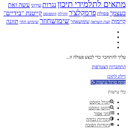
תאים לתלמידי תיכון
נגרות
עשה זאת
עירוני
פרמקלצ'ר
קייטנת "בידיים"
עצמך
פסולת
קומפוסט
קהילה
שימושחוזר
יימות
תזונה
שימושאחר
שימוש חוזר
קצת השראה
ליך להתחבר כדי לבצע פעולה זו...
תחברות
הצטרפות
ילוג לתוכן
תח סרגל נגישות
לי נגישות
הגדל טקסט
הקטן טקסט
גווני אפור
ניגודיות גבוהה
ניגודיות הפוכה