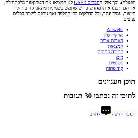
פעלה). וכך אולי ה
חברים מOSE
לא המציאו את הטרקטור מלכתחילה,
ך הם תכננו אותו מחדש כך שישתמש בשמינית מהאנרגיה בתהליך
ייצור, עמיד יותר, וכל החלקים ברי החלפה ואף ניתנם לייצור בכלים
פוצים.
Airwells
ארקדי לוין
בארות אוויר
המצאות
חומרה פתוחה
מים
פטנטים
קוד פתוח
וכן העניינים
תוכן זה נכתבו 30 תגובות
גובה חדשה
להגיב