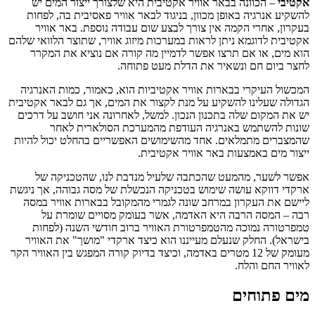
קטיבי
– הכוונה בבאר אוויר אקטיבית היא שלצורך ייצור המים יש
השקיע אנרגיה באופן מכוון, בניגוד לבאר אוויר פאסיבית בה, לפחות
עקרון, אחרי הקמה אין צורך לבצע שום עבודה נוספת. באר אוויר
קטיבית לדוגמא ניתן לראות במערכות מיזוג אוויר, שתוצר הלוואי שלהם
וא מים, או אם תרצו אפשר לדמיין מה קורה אם נוציא את המקרר
חצר ביום חם ונשאיר את הדלת מעט פתוחה.
מכשול העיקרי בבארות אוויר אקטיביות הוא, כאמור, כמות האנרגיה
גדולה שעלינו להשקיע על מנת לקצור את המים, אך גם לבאר אקטיבית
ש את המקום שלה בתכנון הנכון. למשל, לאחרונה אני חושב על דרכים
ונות להשתמש באנרגיה העודפת מהמערכת הסולארית לאחר
המצברים מתמלאים. אחד מהשימושים האפשריים בהחלט יכול להיות
יצור מים באמצעות באר אוויר אקטיבית.
פשר לשער, מהמעט שהכתבה שלעיל מנדבת לנו, שהטכניקה של
רקדי דווקא עושה שימוש בטכניקה הנכשלת של מסה גבוהה, אך ניגשת
יישם את העקרון במרחב שונה לגמרי מהמקובל בבארות אוויר במסה
בה – המסה הרבה היא האדמה, אשר בעומק מסויים שומרת על
מפרטורה נמוכה מהטמפרטורת האוויר ברוב חודשי השנה (לפחות
ישראל). החלק שנעלם מעייננו הוא כיצד ארקדי "מושך" את האוויר
מעומק של 12 מטרים באדמה, וכיצד בדיוק קורה המפגש בין האוויר הקר
אוויר החם והלח.
ים פתוחים