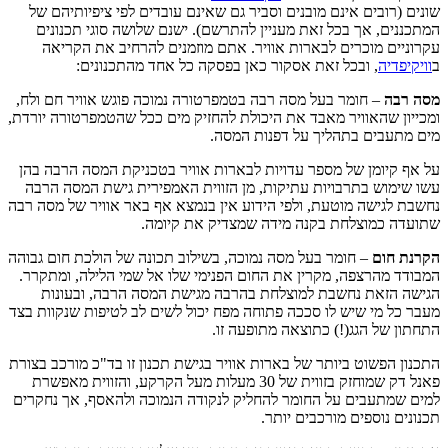
ונים (רובים אינם מובנים וסביר גם שאינם עובדים לפי ציפיותיהם של
מתכננים, אך בכל זאת מעניין להתרשם). ישנם שלושה סוגי תכנונים
קרוניים מוכרים לבארות אוויר. אתם מוזמנים להרחיב את הקריאה
וויקיפדיה
, ובכל זאת אסקור כאן בפסקה כל אחד מהתכנונים:
סה רבה
– חומר בעל מסה רבה בטמפרטורה נמוכה פוגש אוויר חם ולח,
מכייון שהאוויר מאבד את היכולת להחזיק מים ככל שהטמפרטורה יורדת,
ים מתעבים בתהליך על דפנות המסה.
ל אף קיומן של מספר עדויות לבארות אוויר בטכניקת המסה הרבה בהן
שו שימוש בתרבויות עתיקות, מן הזווית האמפירית גישת המסה הרבה
חשבת לגישה מוטעת, ולפי הידוע אין בנמצא אף באר אוויר של מסה רבה
תועדה כמוצלחת בקנה מידה שמצדיק את קיומה.
קרנת חום
– חומר בעל מסה נמוכה, בשילוב תכונה של הולכת חום גבוהה
מבודד מהרצפה, מקרין את החום הפנימי שלו אל שמי הלילה, ומתקרר.
גישה הזאת נחשבת למוצלחת בהרבה מגישת המסה הרבה, ובעונות
עבר כל מי שיש לו סככה פתוחה מפח יכול לשים לב לטיפות שנקוות בצד
תחתון של הגג(!) כתוצאה מתופעה זו.
תכנון הפשוט ביותר של בארות אוויר בגישת תכנון זו בד"כ מורכב בצורת
פאנל דק שמוחזק בזווית של 30 מעלות מעל הקרקע, והזווית מאפשרת
מים שמתעבים על החומר להחליק לנקודה הנמוכה ולהאסף, אך נחקרים
כנונים נוספים מורכבים יותר.