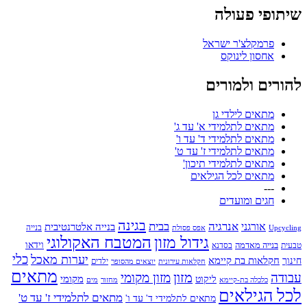
יתופי פעולה
פרמקלצ'ר ישראל
אחסון לינוקס
הורים ולמורים
מתאים לילדי גן
מתאים לתלמידי א' עד ג'
מתאים לתלמידי ד' עד ו'
מתאים לתלמידי ז' עד ט'
מתאים לתלמידי תיכון'
מתאים לכל הגילאים
---
חגים ומועדים
בגינה
אנרגיה
בבית
אורגני
בנייה אלטרנטיבית
בנייה
Upcyclin
אפס פסולת
גידול מזון
המטבח האקולוגי
בנייה מאדמה
וידאו
בעית
בסדנא
כלי
יערות מאכל
חקלאות בת קיימא
ינוך
יוצאים מהסופר
ילדים
חקלאות עירונית
מתאים
מזון
בודה
מזון מקומי
ליקוט
מקומי
כלכלה בת-קיימא
מחזור
מים
כל הגילאים
מתאים לתלמידי ז' עד ט'
מתאים לתלמידי ד' עד ו'