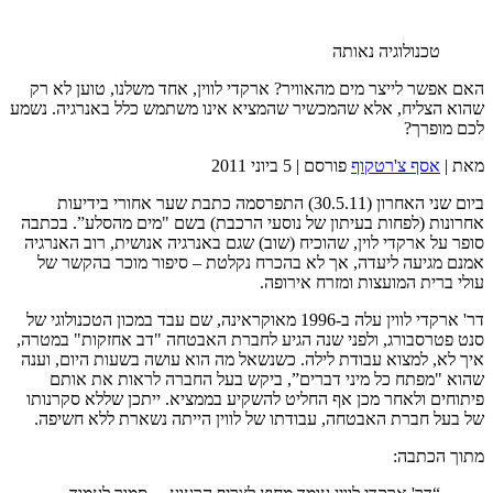
טכנולוגיה נאותה
אם אפשר לייצר מים מהאוויר? ארקדי לווין, אחד משלנו, טוען לא רק
הוא הצליח, אלא שהמכשיר שהמציא אינו משתמש כלל באנרגיה. נשמע
כם מופרך?
את |
אסף צ'רטקוף
פורסם |
5 ביוני 2011
ביום שני האחרון (30.5.11) התפרסמה כתבת שער אחורי בידיעות
חרונות (לפחות בעיתון של נוסעי הרכבת) בשם "מים מהסלע”. בכתבה
ופר על ארקדי לוין, שהוכיח (שוב) שגם באנרגיה אנושית, רוב האנרגיה
מנם מגיעה ליעדה, אך לא בהכרח נקלטת – סיפור מוכר בהקשר של
ולי ברית המועצות ומזרח אירופה.
דר' ארקדי לווין עלה ב-1996 מאוקראינה, שם עבד במכון הטכנולוגי של
נט פטרסבורג, ולפני שנה הגיע לחברת האבטחה "דב אחזקות" במטרה,
יך לא, למצוא עבודת לילה. כשנשאל מה הוא עושה בשעות היום, וענה
הוא "מפתח כל מיני דברים”, ביקש בעל החברה לראות את אותם
יתוחים ולאחר מכן אף החליט להשקיע בממציא. ייתכן שללא סקרנותו
ל בעל חברת האבטחה, עבודתו של לווין הייתה נשארת ללא חשיפה.
תוך הכתבה: