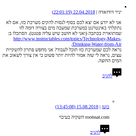
יניר דודזאדה
|
22.04.2018
(22:01:19)
אני לא יודע אם יצא לכם בסוף לנסות להקים מערכת כזו, אם לא
נתקלתי באינטרנט במערכת שמעבה מים בצורה דומה לזו
שמתוארת בכתבה (ואני לא חושב שיש עליה פטנט). הסתכלו ב:
http://www.instructables.com/topics/Technology-Makes-
Drinking-Water-from-Air/
נראה לכם שמערכת כזו תוכל לעבוד? אני מחפש פתרון להשקיית
עצים, נראה לי שזה אמור להיות יותר פשוט כי אין צורך לשאוב את
המים החוצה.
להגיב
בועז
|
15.08.2018
(13:45:08)
rootssat.com השקיה בעיבוי
להגיב