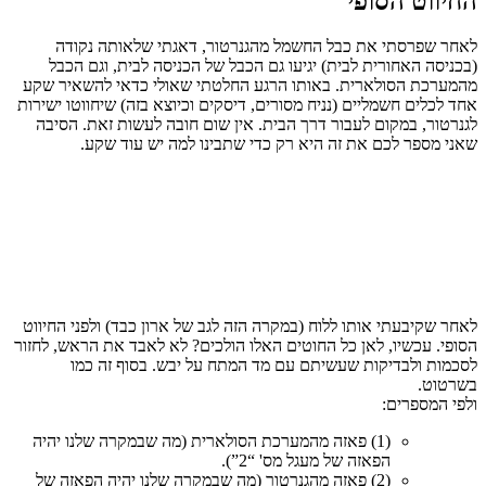
החיווט הסופי
לאחר שפרסתי את כבל החשמל מהגנרטור, דאגתי שלאותה נקודה
(בכניסה האחורית לבית) יגיעו גם הכבל של הכניסה לבית, וגם הכבל
מהמערכת הסולארית. באותו הרגע החלטתי שאולי כדאי להשאיר שקע
אחד לכלים חשמליים (נניח מסורים, דיסקים וכיוצא בזה) שיחווטו ישירות
לגנרטור, במקום לעבור דרך הבית. אין שום חובה לעשות זאת. הסיבה
שאני מספר לכם את זה היא רק כדי שתבינו למה יש עוד שקע.
לאחר שקיבעתי אותו ללוח (במקרה הזה לגב של ארון כבד) ולפני החיווט
הסופי. עכשיו, לאן כל החוטים האלו הולכים? לא לאבד את הראש, לחזור
לסכמות ולבדיקות שעשיתם עם מד המתח על יבש. בסוף זה כמו
בשרטוט.
ולפי המספרים:
(1) פאזה מהמערכת הסולארית (מה שבמקרה שלנו יהיה
הפאזה של מעגל מס' “2”).
(2) פאזה מהגנרטור (מה שבמקרה שלנו יהיה הפאזה של