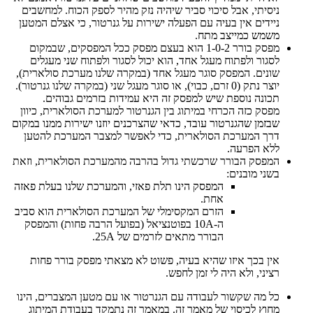
ניסיתי, אבל סיכוי סביר שיהיה נזק מהיר לספק הכוח. למחשבים
ניידים אין בעיה עם הפעלה ישירות על גנרטור, כי אצלם המטען
משמש כמייצב מתח.
מפסק בורר 1-0-2 הוא בעצם מפסק ככל המפסקים, שבמקום
לסגור ולפתוח מעגל אחד, הוא יכול לסגור ולפתוח שני מעגלים
שונים. המפסק סוגר מעגל אחד (במקרה שלנו מערכת סולארית),
יוצר נתק (0 זרם, כבוי), או סוגר מעגל שני (במקרה שלנו גנרטור).
תכונה נוספת שיש למפסק זה היא עמידות בזרמים גבוהים.
מפסק כזה הכרחי במיתוג בין הגנרטור למערכת הסולארית, כיוון
שבזמן שהגנרטור עובד, כדאי שהצרכנים יוזנו ישירות ממנו במקום
דרך המערכת הסולארית, כדי לאפשר למצבר המערכת להטען
ללא הפרעה.
המפסק הבורר שרכשתי גדול בהרבה מהמערכת הסולארית, וזאת
בשני מובנים:
המפסק הינו תלת פאזי, והמערכת שלנו בעלת פאזה
אחת.
הזרם המקסימלי של המערכת הסולארית הוא סביב
ה-10A בפוטנציאל (בפועל הרבה פחות) והמפסק
הבורר מתאים לזרמים של 25A.
אין בכך איזו שהיא בעיה, פשוט לא מצאתי מפסק בורר פחות
רציני, ולא היה לי זמן לחפש.
כל מה שקשור לעבודה עם הגנרטור או עם מטען המצברים, הינו
מחוץ לכיסוי של מאמר זה. במאמר זה נתמקד בעבודת המיתוג