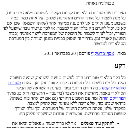
טכנולוגיה נאותה
מצברים של מערכות סולאריות קטנות זקוקים להטענה מלאה מדי פעם,
על מנת לשמור על אורך החיים והתקינות שלהם. על אחת כמה וכמה
בשבוע מעונן זקוקים אנו להטענה ממקור אחר (שאינו השמש), שכן אם
לא כן, יכול להגרם נזק בלתי הפיך למצבר. אי לכך גנרטור גיבוי שיופעל לפי
הצורך, יכול לעזור לשמור על היכולת של המערכת לייצר אנרגיה (בכוח
השמש) לאורך זמן. מדריך זה יעסוק בבניית מנגנון המיתוג בין המערכת
הסולארית לגנרטור.
מאת |
אסף צ'רטקוף
פורסם |
20 בפברואר 2011
רקע
כל בקר סולארי טוב יודע היום לעשות טעינת השוואה, שהינה חשובה
מאוד על מנת לשמור על תקינות המצבר לאורך זמן. אך האם ב
מערכת
סולארית קטנה
, בה הזרם הרגעי נמוך, טעינת ההשוואה של הבקר
הסולארי באמת מחדשת את המצבר (בדיעבד – התשובה היא כן. מתוך
הפרוייקט הזה
)? ומה עם השבוע החורפי (גם אם יש אחד כזה בשנה)?
בוודאי שבוע כזה, של צריכה ללא טעינה יכול להזיק למצבר.
במקרה שלנו, עלתה הצריכה היומית של המערכת, וכך עלה הצורך
לעשות הערכה מחודשת. אפשרויות אחרות שחשבתי עליהן היו:
להתקין עוד פאנלים
– אך לא ברור שעוד 2 פאנלים יביאו את