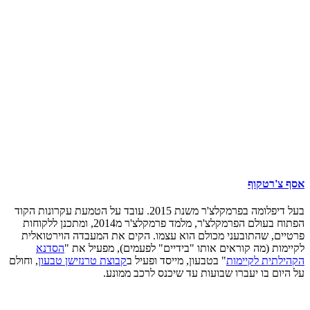
אסף צ'רטקוף
בעל דיפלומה בפרמקלצ'ר משנת 2015. עובד על הטמעת עקרונות הקוד
הפתוח בעולם הפרמקלצ'ר, מלמד פרמקלצ'ר מ2014, ומתכנן ללקוחות
פרטיים, שהתובעני מכולם הוא עצמו. הקים את המעבדה הוירטואלית
לקיימות (מה קוראים אותו "בידיים" לפעמים), מפעיל את "
הסדנא
הקהילתית לקיימות
" בטבעון, מייסד ופעיל ב
קבוצת טרנזישן טבעון
, וחולם
על היום בו יעברו שבועות עד שיכנס לרכב ממונע.