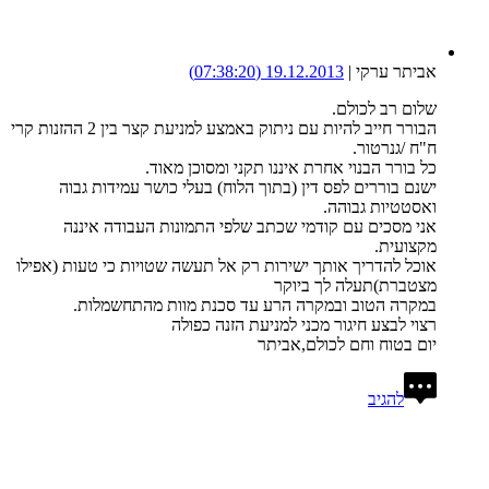
אביתר ערקי
|
19.12.2013
(07:38:20)
שלום רב לכולם.
הבורר חייב להיות עם ניתוק באמצע למניעת קצר בין 2 ההזנות קרי
ח"ח /גנרטור.
כל בורר הבנוי אחרת איננו תקני ומסוכן מאוד.
ישנם בוררים לפס דין (בתוך הלוח) בעלי כושר עמידות גבוה
ואסטטיות גבוהה.
אני מסכים עם קודמי שכתב שלפי התמונות העבודה איננה
מקצועית.
אוכל להדריך אותך ישירות רק אל תעשה שטויות כי טעות (אפילו
מצטברת)תעלה לך ביוקר
במקרה הטוב ובמקרה הרע עד סכנת מוות מהתחשמלות.
רצוי לבצע חיגור מכני למניעת הזנה כפולה
יום בטוח וחם לכולם,אביתר
להגיב