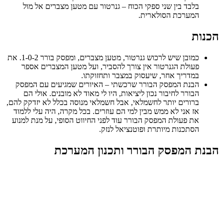
בלבד בין שני ספקי הכוח – גנרטור עם מטען מצברים אל מול
המערכת הסולארית.
הכנות
כמובן שיש לרכוש גנרטור, מטען מצברים, ומפסק בורר 1-0-2. את
פעולת הגנרטור אין צורך להסביר, ועל מטען המצברים אספר
במדריך אחר, שיעסוק במצבר ותחזוקתו.
הבנת המפסק הבורר שרכשתי – האיורים שמגיעים עם המפסק
הבורר לחיבור נכון ליציאות, היו לי מאוד לא מובנים. אולי הם
ברורים יותר לחשמלאי, אבל חשמלאי מנוסה בכלל לא יזדקק להם,
אז אני לא ממש מבין למי הם עוזרים. בכל מקרה, היה עלי ללמוד
את פעולת המפסק הבורר עוד לפני החיווט הסופי, על מנת למנוע
הסתכנות מיותרת ופוטנציאל לנזק.
הבנת המפסק הבורר ותכנון המערכת