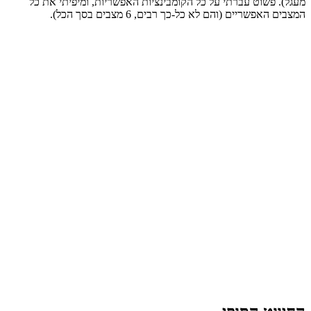
מעגל). פשוט עברתי על כל הקומבינציות האפשריות, ומיפיתי את כל
המצבים האפשריים (והם לא כל-כך רבים, 6 מצבים בסך הכל).