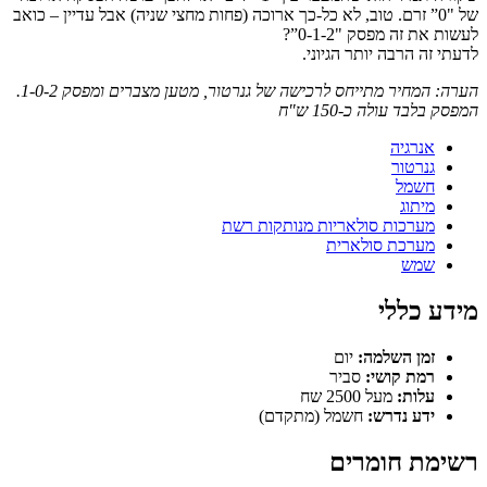
של "0” זרם. טוב, לא כל-כך ארוכה (פחות מחצי שניה) אבל עדיין – כואב
לעשות את זה מפסק "0-1-2”?
לדעתי זה הרבה יותר הגיוני.
הערה: המחיר מתייחס לרכישה של גנרטור, מטען מצברים ומפסק 1-0-2.
המפסק בלבד עולה כ-150 ש"ח
אנרגיה
גנרטור
חשמל
מיתוג
מערכות סולאריות מנותקות רשת
מערכת סולארית
שמש
מידע כללי
זמן השלמה:
יום
רמת קושי:
סביר
עלות:
מעל 2500 שח
ידע נדרש:
חשמל (מתקדם)
רשימת חומרים