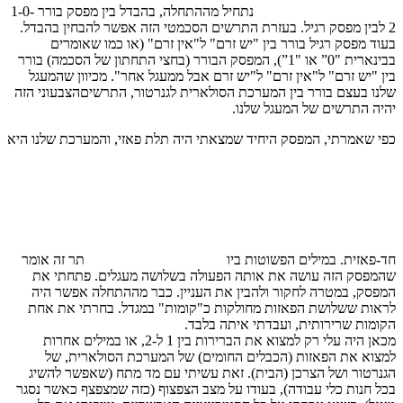
נתחיל מההתחלה, בהבדל בין מפסק בורר 1-0-
2 לבין מפסק רגיל. בעזרת
התרשים הסכמטי הזה
אפשר להבחין בהבדל.
בעוד מפסק רגיל בורר בין "יש זרם" ל"אין זרם" (או כמו שאומרים
בבינארית "0” או "1”), המפסק הבורר (בחצי התחתון של הסכמה) בורר
בין "יש זרם" ל"אין זרם" ל"יש זרם אבל ממעגל אחר". מכיוון שהמעגל
שלנו בעצם בורר בין המערכת הסולארית לגנרטור, התרשיםהצבעוני הזה
יהיה התרשים של המעגל שלנו.
כפי שאמרתי,
המפסק היחיד
שמצאתי היה תלת פאזי, והמערכת שלנו היא
חד-פאזית. במילים הפשוטות ביו
תר זה אומר
שהמפסק הזה עושה את אותה הפעולה בשלושה מעגלים.
פתחתי את
המפסק
, במטרה לחקור ולהבין את העניין. כבר מההתחלה אפשר היה
לראות ששלושת הפאזות מחולקות
כ"קומות" במגדל
. בחרתי את אחת
הקומות שרירותית, ועבדתי איתה בלבד.
מכאן היה עלי רק למצוא את הברירות בין 1 ל-2, או במילים אחרות
למצוא את הפאזות (הכבלים החומים) של המערכת הסולארית, של
הגנרטור ושל הצרכן (הבית). זאת עשיתי עם מד מתח (שאפשר להשיג
בכל חנות כלי עבודה), בעודו על מצב הצפצוף (כזה שמצפצף כאשר נסגר