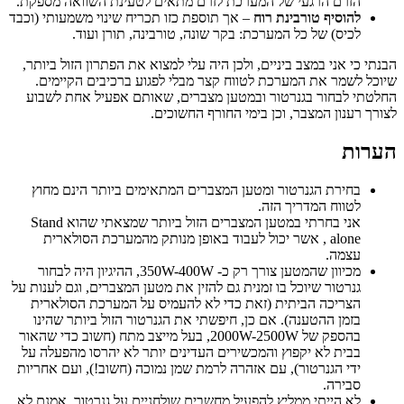
הזרם הרגעי של המערכת לזרם מתאים לטעינת השוואה מספקת.
להוסיף טורבינת רוח
– אך תוספת כזו תכריח שינוי משמעותי (וכבד
לכיס) של כל המערכת: בקר שונה, טורבינה, תורן ועוד.
הבנתי כי אני במצב ביניים, ולכן היה עלי למצוא את הפתרון הזול ביותר,
שיוכל לשמר את המערכת לטווח קצר מבלי לפגוע ברכיבים הקיימים.
החלטתי לבחור בגנרטור ובמטען מצברים, שאותם אפעיל אחת לשבוע
לצורך רענון המצבר, וכן בימי החורף החשוכים.
הערות
בחירת הגנרטור ומטען המצברים המתאימים ביותר הינם מחוץ
לטווח המדריך הזה.
אני בחרתי במטען המצברים הזול ביותר שמצאתי שהוא Stand
alone , אשר יכול לעבוד באופן מנותק מהמערכת הסולארית
עצמה.
מכיוון שהמטען צורך רק כ- 350W-400W, ההיגיון היה לבחור
גנרטור שיוכל בו זמנית גם להזין את מטען המצברים, וגם לענות על
הצריכה הביתית (זאת כדי לא להעמיס על המערכת הסולארית
בזמן ההטענה). אם כן, חיפשתי את הגנרטור הזול ביותר שהינו
בהספק של 2000W-2500W, בעל מייצב מתח (חשוב כדי שהאור
בבית לא יקפוץ והמכשירים העדינים יותר לא יהרסו מהפעלה על
ידי הגנרטור), עם אזהרה לרמת שמן נמוכה (חשוב!), ועם אחריות
סבירה.
לא הייתי ממליץ להפעיל מחשבים שולחניים על גנרטור. אמנם לא