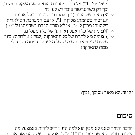
מעגל מס' “1”) אליה גם מחוברת הפאזה של השקע החיצוני,
וכך רק כשהגנרטור עובד השקע "חי".
(3) פאזה של הבית (וכך המערכת סוגרת מעגל או עם
הגנרטור כשהמתג מכוון ל"1”, או עם המערכת הסולארית
כשהמתג מכוון ל"2”, או לא מזרימה זרם כשהמתג על "0”).
(4)צומת של כל האפס (או הn) של כל המעגלים.
(5)צומת מאולתרת של כל ההארקות (למה מאולתרת? כיוון
שקצת שניתי את השימוש של המפסק, והייתה חסרה לי
צומת להארקה).
זהו זה. לא מאוד מסובך, נכון?
סיכום
הדבר היחיד שאני לא מבין הוא למה ה"0” חייב להיות באמצע? מה
שקורה תמיד הוא שהמעבר בין "1” ל"2” או להפך עושה הפסקה ארוכה