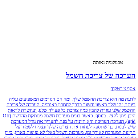
טכנולוגיה נאותה
הערכה של צריכת חשמל
אסף צ'רטקוף
לדעת מה היא צריכת החשמל שלך, ומה הם הגורמים המשפיעים עליה
ביותר, זהו שלב ראשון וחשוב בדרך לחסכון באנרגיה. הערכה של צריכת
החשמל שלנו עוזרת להבין כמה צורכת כל פעולה שלנו, ועוזשרת לראות
היכן ניתן לקצץ. בנוסף, כאשר בונים מערכת חשמל מנותקת מהרשת (Off
grid), הערכת הצריכה היא חיונית על מנת להעריך את גודל המערכת
שיש לבנות, כך שתספק לפחות את הצריכה שלנו ונצליח לשמור על
תקינות המערכת לאורך זמן. מערכות חשמל כאלו לא נפוצות בארץ, כיוון
שרובה ככולה מרושתת ע”י חברת חשמל, וכן עקב חוסר בידע טכני ובידע