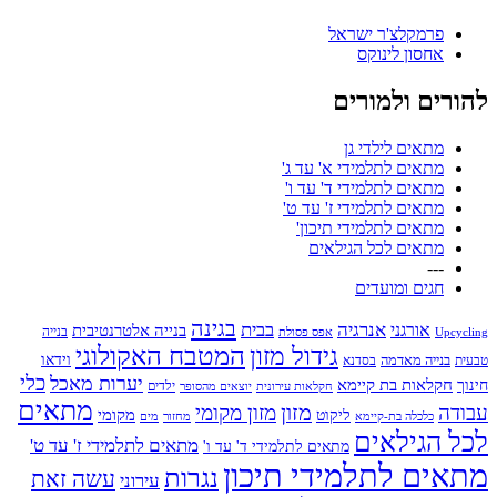
פרמקלצ'ר ישראל
אחסון לינוקס
להורים ולמורים
מתאים לילדי גן
מתאים לתלמידי א' עד ג'
מתאים לתלמידי ד' עד ו'
מתאים לתלמידי ז' עד ט'
מתאים לתלמידי תיכון'
מתאים לכל הגילאים
---
חגים ומועדים
בגינה
אנרגיה
בבית
אורגני
בנייה אלטרנטיבית
בנייה
Upcycling
אפס פסולת
גידול מזון
המטבח האקולוגי
בנייה מאדמה
וידאו
טבעית
בסדנא
כלי
יערות מאכל
חקלאות בת קיימא
חינוך
יוצאים מהסופר
ילדים
חקלאות עירונית
מתאים
מזון
עבודה
מזון מקומי
ליקוט
מקומי
כלכלה בת-קיימא
מחזור
מים
לכל הגילאים
מתאים לתלמידי ז' עד ט'
מתאים לתלמידי ד' עד ו'
מתאים לתלמידי תיכון
נגרות
עשה זאת
עירוני