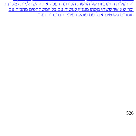
והתועלות החינוכיות של הגישה. הקורונה הפכה את ההשתלמות למקוונת
וכך יצא שחיפשתי משהו מעניין לעשות עם כל המשתתפים מהבית עם
חומרים פשוטים אבל עם עומק רעיוני. תברכו ותסעדו.
526