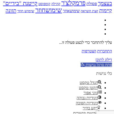
פרמקלצ'ר
קייטנת "בידיים"
בעצמך
פסולת
קומפוסט
קהילה
שימושחוזר
קיימות
תזונה
שימושאחר
שימוש חוזר
קצת השראה
עליך להתחבר כדי לבצע פעולה זו...
התחברות
הצטרפות
דילוג לתוכן
פתח סרגל נגישות
כלי נגישות
הגדל טקסט
הקטן טקסט
גווני אפור
ניגודיות גבוהה
ניגודיות הפוכה
רקע בהיר
הדגשת קישורים