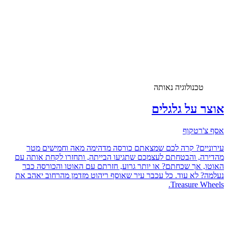
טכנולוגיה נאותה
אוצר על גלגלים
אסף צ'רטקוף
עירוניים? קרה לכם שמצאתם כורסה מדהימה מאה וחמישים מטר
מהדירה, והבטחתם לעצמכם שתגיעו הבייתה, ותחזרו לקחת אותה עם
האוטו, אך שכחתם? או יותר גרוע, חזרתם עם האוטו והכורסה כבר
נעלמה? לא עוד. כל עכבר עיר שאוסף ריהוט מזדמן מהרחוב יאהב את
Treasure Wheels.