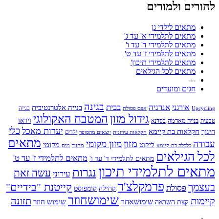
להורים ולמורים
מתאים לילדי גן
מתאים לתלמידי א' עד ג'
מתאים לתלמידי ד' עד ו'
מתאים לתלמידי ז' עד ט'
מתאים לתלמידי תיכון'
מתאים לכל הגילאים
---
חגים ומועדים
בגינה
אנרגיה
בבית
אורגני
בנייה אלטרנטיבית
בנייה
Upcycling
אפס פסולת
גידול מזון
המטבח האקולוגי
בנייה מאדמה
וידאו
טבעית
בסדנא
כלי
יערות מאכל
חקלאות בת קיימא
חינוך
יוצאים מהסופר
ילדים
חקלאות עירונית
מתאים
מזון
עבודה
מזון מקומי
ליקוט
מקומי
כלכלה בת-קיימא
מחזור
מים
לכל הגילאים
מתאים לתלמידי ז' עד ט'
מתאים לתלמידי ד' עד ו'
מתאים לתלמידי תיכון
נגרות
עשה זאת
עירוני
פרמקלצ'ר
קייטנת "בידיים"
בעצמך
פסולת
קומפוסט
קהילה
שימושחוזר
קיימות
תזונה
שימושאחר
שימוש חוזר
קצת השראה