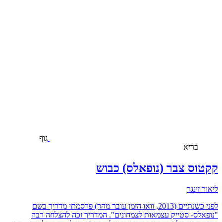
גוף
בריא
קקטוס צבר (נופאלס) כבוש
ליאור זינגר
לפני כשנתיים (2013, וואו הזמן עובר מהר) פרסמתי מדריך בשם
"נופאלס- סטייק עצמאות לצמחונים". המדריך זכה להצלחה רבה