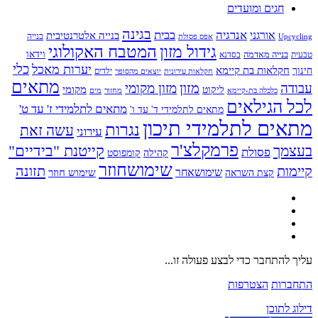
חגים ומועדים
בגינה
אנרגיה
בבית
אורגני
בנייה אלטרנטיבית
בנייה
Upcycling
אפס פסולת
גידול מזון
המטבח האקולוגי
בנייה מאדמה
וידאו
טבעית
בסדנא
כלי
יערות מאכל
חקלאות בת קיימא
חינוך
יוצאים מהסופר
ילדים
חקלאות עירונית
מתאים
מזון
עבודה
מזון מקומי
ליקוט
מקומי
כלכלה בת-קיימא
מחזור
מים
לכל הגילאים
מתאים לתלמידי ז' עד ט'
מתאים לתלמידי ד' עד ו'
מתאים לתלמידי תיכון
נגרות
עשה זאת
עירוני
פרמקלצ'ר
קייטנת "בידיים"
בעצמך
פסולת
קומפוסט
קהילה
שימושחוזר
קיימות
תזונה
שימושאחר
שימוש חוזר
קצת השראה
עליך להתחבר כדי לבצע פעולה זו...
התחברות
הצטרפות
דילוג לתוכן