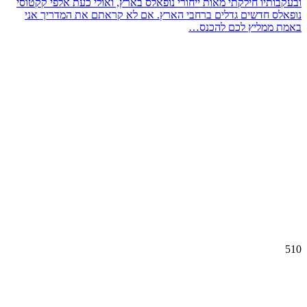
ובעקבותיו חילקתי מאות ייחורי נופאלס בארץ, ואולי כעת אלפי קקטוסי
נופאלס חדשים גדלים ברחבי הארץ. אם לא קראתם את המדריך אני
באמת ממליץ לכם להכנס…
510