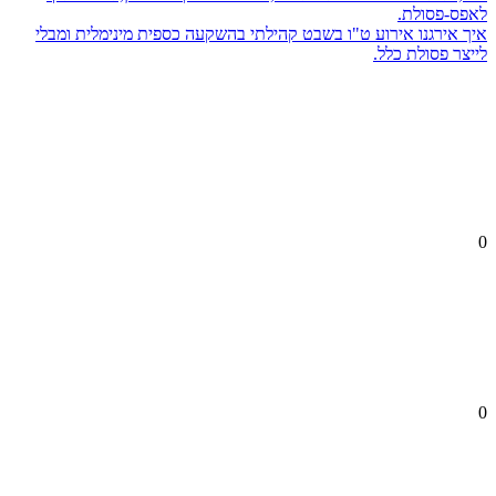
לאפס-פסולת.
איך אירגנו אירוע ט"ו בשבט קהילתי בהשקעה כספית מינימלית ומבלי
לייצר פסולת כלל.
0
0