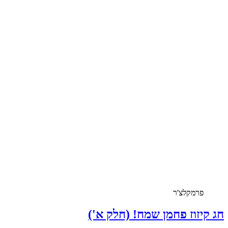
פרמקלצ'ר
חג קיזוז פחמן שמח! (חלק א')