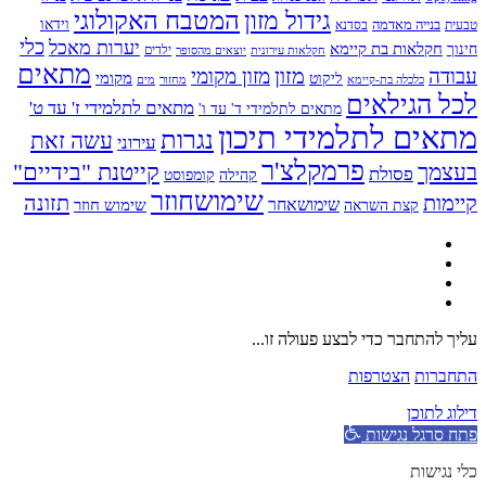
גידול מזון
המטבח האקולוגי
בנייה מאדמה
וידאו
טבעית
בסדנא
כלי
יערות מאכל
חקלאות בת קיימא
חינוך
יוצאים מהסופר
ילדים
חקלאות עירונית
מתאים
מזון
עבודה
מזון מקומי
ליקוט
מקומי
כלכלה בת-קיימא
מחזור
מים
לכל הגילאים
מתאים לתלמידי ז' עד ט'
מתאים לתלמידי ד' עד ו'
מתאים לתלמידי תיכון
נגרות
עשה זאת
עירוני
פרמקלצ'ר
קייטנת "בידיים"
בעצמך
פסולת
קומפוסט
קהילה
שימושחוזר
קיימות
תזונה
שימושאחר
שימוש חוזר
קצת השראה
עליך להתחבר כדי לבצע פעולה זו...
התחברות
הצטרפות
דילוג לתוכן
פתח סרגל נגישות
כלי נגישות