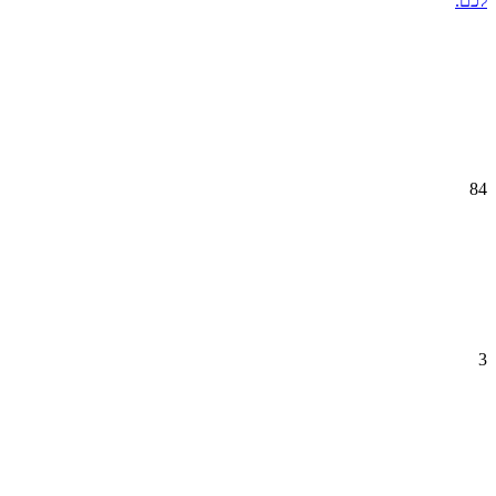
לכם.
84
3