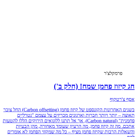
פרמקלצ'ר
חג קיזוז פחמן שמח! (חלק ב')
אסף צ'רטקוף
בשנים האחרונות הקונספט של קיזוז פחמן (Carbon offsetting) החל צובר
תאוצה – יותר ויותר חברות וארגונים מכריזים על עצמם "נטרליים
פחמנית" (Carbon natural), אך אל תתנו ללוגואים הירוקים הללו להטעות
אתכם. מה זה קיזוז פחמן, מה הרעיון שעומד מאחורה, מהן הבעיות
והשאלות הרבות שקיזוז פחמן מציף – כל מה שמקזזי הפחמן לא אומרים