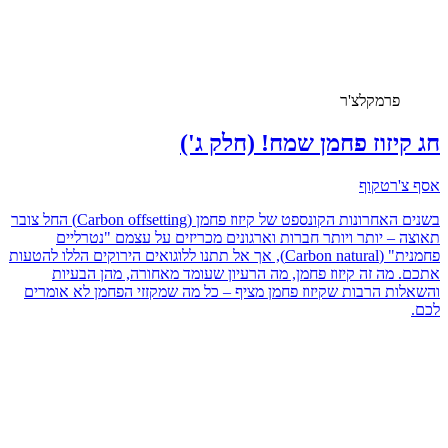
פרמקלצ'ר
חג קיזוז פחמן שמח! (חלק ג')
אסף צ'רטקוף
בשנים האחרונות הקונספט של קיזוז פחמן (Carbon offsetting) החל צובר
תאוצה – יותר ויותר חברות וארגונים מכריזים על עצמם "נטרליים
פחמנית" (Carbon natural), אך אל תתנו ללוגואים הירוקים הללו להטעות
אתכם. מה זה קיזוז פחמן, מה הרעיון שעומד מאחורה, מהן הבעיות
והשאלות הרבות שקיזוז פחמן מציף – כל מה שמקזזי הפחמן לא אומרים
לכם.