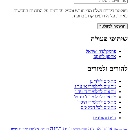
ניוזלטר בידיים נשלח מדי חודש ומכיל עדכונים על התכנים החדשים
באתר, על אירועים קרובים ועוד.
שיתופי פעולה
פרמקלצ'ר ישראל
אחסון לינוקס
להורים ולמורים
מתאים לילדי גן
מתאים לתלמידי א' עד ג'
מתאים לתלמידי ד' עד ו'
מתאים לתלמידי ז' עד ט'
מתאים לתלמידי תיכון'
מתאים לכל הגילאים
---
חגים ומועדים
בגינה
אנרגיה
בבית
אורגני
בנייה אלטרנטיבית
בנייה
Upcycling
אפס פסולת