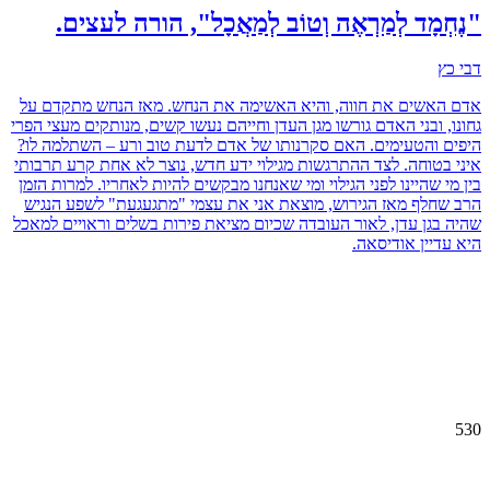
"נֶחְמָד לְמַרְאֶה וְטוֹב לְמַאֲכָל", הורה לעצים.
דבי כץ
אדם האשים את חווה, והיא האשימה את הנחש. מאז הנחש מתקדם על
גחונו, ובני האדם גורשו מגן העדן וחייהם נעשו קשים, מנותקים מעצי הפרי
היפים והטעימים. האם סקרנותו של אדם לדעת טוב ורע – השתלמה לו?
איני בטוחה. לצד ההתרגשות מגילוי ידע חדש, נוצר לא אחת קרע תרבותי
בין מי שהיינו לפני הגילוי ומי שאנחנו מבקשים להיות לאחריו. למרות הזמן
הרב שחלף מאז הגירוש, מוצאת אני את עצמי "מתגעגעת" לשפע הנגיש
שהיה בגן עדן, לאור העובדה שכיום מציאת פירות בשלים וראויים למאכל
היא עדיין אודיסאה.
530