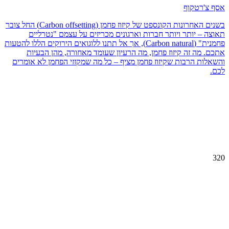
אסף צ'רטקוף
בשנים האחרונות הקונספט של קיזוז פחמן (Carbon offsetting) החל צובר
תאוצה – יותר ויותר חברות וארגונים מכריזים על עצמם "נטרליים
פחמנית" (Carbon natural), אך אל תתנו ללוגואים הירוקים הללו להטעות
אתכם. מה זה קיזוז פחמן, מה הרעיון שעומד מאחורה, מהן הבעיות
והשאלות הרבות שקיזוז פחמן מציף – כל מה שמקזזי הפחמן לא אומרים
לכם.
320