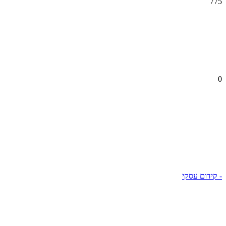
775
0
- קידום עסקי