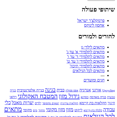
שיתופי פעולה
פרמקלצ'ר ישראל
אחסון לינוקס
להורים ולמורים
מתאים לילדי גן
מתאים לתלמידי א' עד ג'
מתאים לתלמידי ד' עד ו'
מתאים לתלמידי ז' עד ט'
מתאים לתלמידי תיכון'
מתאים לכל הגילאים
---
חגים ומועדים
בגינה
אנרגיה
בבית
אורגני
בנייה אלטרנטיבית
בנייה
Upcycling
אפס פסולת
גידול מזון
המטבח האקולוגי
בנייה מאדמה
וידאו
טבעית
בסדנא
כלי
יערות מאכל
חקלאות בת קיימא
חינוך
יוצאים מהסופר
ילדים
חקלאות עירונית
מתאים
מזון
עבודה
מזון מקומי
ליקוט
מקומי
כלכלה בת-קיימא
מחזור
מים
לכל הגילאים