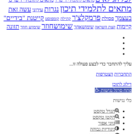
מתאים לתלמידי ז' עד ט'
מתאים לתלמידי ד' עד ו'
מתאים לתלמידי תיכון
נגרות
עשה זאת
עירוני
פרמקלצ'ר
קייטנת "בידיים"
בעצמך
פסולת
קומפוסט
קהילה
שימושחוזר
קיימות
תזונה
שימושאחר
שימוש חוזר
קצת השראה
עליך להתחבר כדי לבצע פעולה זו...
התחברות
הצטרפות
דילוג לתוכן
פתח סרגל נגישות
כלי נגישות
הגדל טקסט
הקטן טקסט
גווני אפור
ניגודיות גבוהה